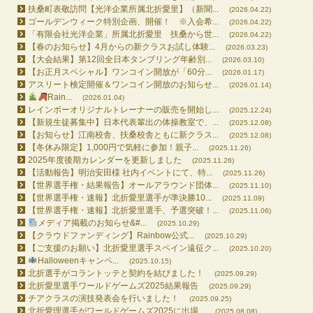
扶桑町表敬訪問【光洋企業所属北折愛里】（新聞...
(2026.04.22)
ゴールデンウィーク特別企画、開催！ ※入会希...
(2026.04.22)
「有限会社光洋企業」所属北折愛里 扶桑から世...
(2026.04.22)
【春のお知らせ】4月からの新クラスお試し体験...
(2026.03.23)
【大会結果】第12回全日本タンブリング年齢別...
(2026.03.10)
【お正月スペシャル】ワンコイン開放が「60分...
(2026.01.17)
アスリート検定開催＆ワンコイン開放のお知らせ...
(2026.01.14)
Rain...
(2026.01.04)
レインボーオリジナルトレーナーの販売を開始し...
(2025.12.24)
【新規生徒募集中】日本代表輩出の体操教室で、...
(2025.12.08)
【お知らせ】江南校舎、扶桑校舎ともに新クラス...
(2025.12.08)
【冬休み限定】1,000円で気軽に参加！親子...
(2025.11.26)
2025年度後期カレンダーを更新しました
(2025.11.26)
【活動報告】明治安田様 社内イベントにて、特...
(2025.11.26)
【世界選手権・結果報告】オールアラウンド団体...
(2025.11.10)
【世界選手権・速報】北折愛里選手が準決勝10...
(2025.11.09)
【世界選手権・速報】北折愛里選手、予選突破！...
(2025.11.06)
メディア掲載のお知らせ&#...
(2025.10.29)
【クラウドファンディング】Rainbow公式...
(2025.10.29)
【ご支援のお願い】北折愛里選手スペイン遠征ク...
(2025.10.20)
Halloweenキャンペ...
(2025.10.15)
北折選手がコラントッテと契約を結びました！
(2025.09.29)
北折愛里選手ワールドゲームズ2025結果報告
(2025.09.29)
チアクラスの演技発表会を行いました！
(2025.09.25)
北折愛理選手がワールドゲームズ2025に出場...
(2025.08.08)