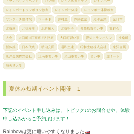
トランポリンイベント
バク転
レイズ体操クラブ
レインボー
レインボートランポリン教室
レインボー体操
レインボー体操教室
ワンタッチ整体院
ワールド
井村屋
体操教室
光洋企業
全日本
北折愛
北折愛里
北折拓人
北折明子
各務原市習い事
壮行会
大会
大口町 #江南市 #各務原
大口町習い事
愛知トランポリン
扶桑町
新体操
日本代表
明治安田
昭和土建
昭和土建株式会社
東洋金属
東洋金属株式会社
江南市習い事
犬山市習い事
習い事
遊ミート
順天堂大学
夏休み短期イベント開催 1
下記のイベント申し込みは、トピック↓のお問合せや、体験
申し込みからご予約頂けます！
Rainbowは更に通いやすくなりました