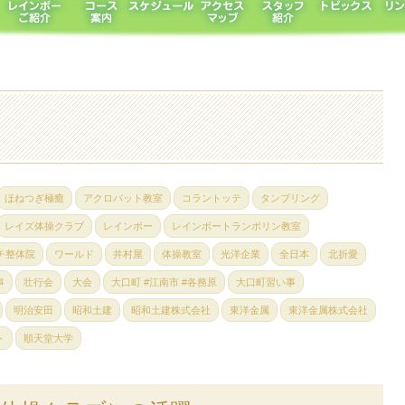
ほねつぎ極癒
アクロバット教室
コラントッテ
タンブリング
レイズ体操クラブ
レインボー
レインボートランポリン教室
チ整体院
ワールド
井村屋
体操教室
光洋企業
全日本
北折愛
事
壮行会
大会
大口町 #江南市 #各務原
大口町習い事
明治安田
昭和土建
昭和土建株式会社
東洋金属
東洋金属株式会社
ト
順天堂大学