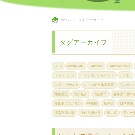
ホーム
タグアーカイブ
タグアーカイブ
2015
libertywalk
Rainbow
Rainbow Nova
トランポリン
トランポリンイベント
バク転
レインボー体操
レインボー体操教室
ワンタッ
北折愛里
北折拓人
北折明子
各務原市習い
愛知トランポリン
扶桑町
新体操
日本代表
江南市習い事
犬山市習い事
習い事
遊ミー