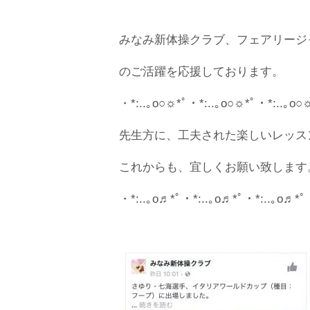
みなみ新体操クラブ、フェアリージャ
のご活躍を応援しております。
・*:..｡o○☼*ﾟ・*:..｡o○☼*ﾟ・*:..｡o○
先生方に、工夫された楽しいレッス
これからも、宜しくお願い致します
・*:..｡o♬*ﾟ・*:..｡o♬*ﾟ・*:..｡o♬*ﾟ