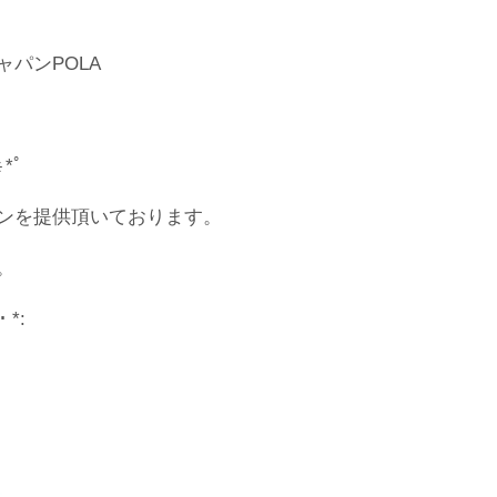
パンPOLA
☼*ﾟ
ンを提供頂いております。
。
・*: