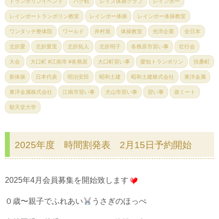
トランポリンイベント
バク転
レイズ体操クラブ
レインボー
レインボートランポリン教室
レインボー体操
レインボー体操教室
ワンタッチ整体院
ワールド
井村屋
体操教室
光洋企業
全日本
北折愛
北折愛里
北折拓人
北折明子
各務原市習い事
壮行会
大会
大口町 #江南市 #各務原
大口町習い事
愛知トランポリン
扶桑町
新体操
日本代表
明治安田
昭和土建
昭和土建株式会社
東洋金属
東洋金属株式会社
江南市習い事
犬山市習い事
習い事
遊ミート
順天堂大学
2025年度 時間割発表 2月15日予約開始
2025年4月会員募集を開始致します
０歳〜親子でふれあい
うさぎのほっぺ