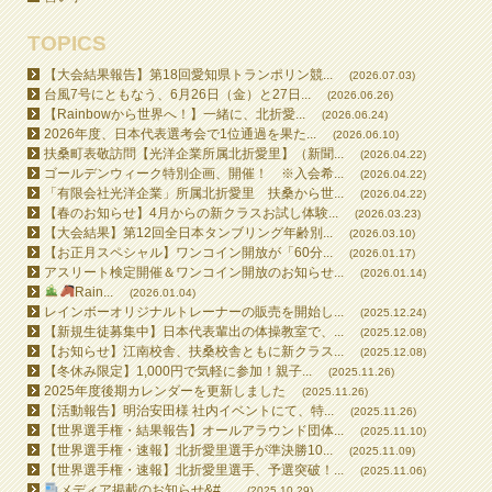
TOPICS
【大会結果報告】第18回愛知県トランポリン競...
(2026.07.03)
台風7号にともなう、6月26日（金）と27日...
(2026.06.26)
【Rainbowから世界へ！】一緒に、北折愛...
(2026.06.24)
2026年度、日本代表選考会で1位通過を果た...
(2026.06.10)
扶桑町表敬訪問【光洋企業所属北折愛里】（新聞...
(2026.04.22)
ゴールデンウィーク特別企画、開催！ ※入会希...
(2026.04.22)
「有限会社光洋企業」所属北折愛里 扶桑から世...
(2026.04.22)
【春のお知らせ】4月からの新クラスお試し体験...
(2026.03.23)
【大会結果】第12回全日本タンブリング年齢別...
(2026.03.10)
【お正月スペシャル】ワンコイン開放が「60分...
(2026.01.17)
アスリート検定開催＆ワンコイン開放のお知らせ...
(2026.01.14)
Rain...
(2026.01.04)
レインボーオリジナルトレーナーの販売を開始し...
(2025.12.24)
【新規生徒募集中】日本代表輩出の体操教室で、...
(2025.12.08)
【お知らせ】江南校舎、扶桑校舎ともに新クラス...
(2025.12.08)
【冬休み限定】1,000円で気軽に参加！親子...
(2025.11.26)
2025年度後期カレンダーを更新しました
(2025.11.26)
【活動報告】明治安田様 社内イベントにて、特...
(2025.11.26)
【世界選手権・結果報告】オールアラウンド団体...
(2025.11.10)
【世界選手権・速報】北折愛里選手が準決勝10...
(2025.11.09)
【世界選手権・速報】北折愛里選手、予選突破！...
(2025.11.06)
メディア掲載のお知らせ&#...
(2025.10.29)