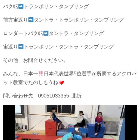
バク転
トランポリン・タンブリング
前方宙返り
タントラ・トランポリン・タンブリング
ロンダートバク転
タントラ・タンブリング
宙返り
トランポリン・タントラ・タンブリング
その他 お問合せください。
みんな、日本一
日本代表世界5位選手が所属するアクロバ
ット教室でたのしもうね
問い合わせ先 09051033355 北折