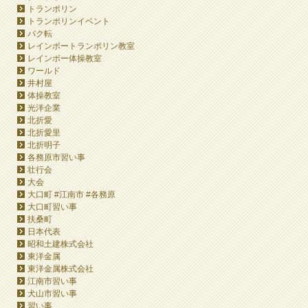
トランポリン
トランポリンイベント
バク転
レインボートランポリン教室
レインボー体操教室
ワールド
井村屋
体操教室
光洋企業
北折愛
北折愛里
北折明子
各務原市習い事
壮行会
大会
大口町 #江南市 #各務原
大口町習い事
扶桑町
日本代表
昭和土建株式会社
東洋金属
東洋金属株式会社
江南市習い事
犬山市習い事
習い事