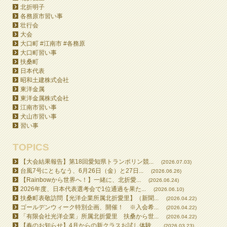
北折明子
各務原市習い事
壮行会
大会
大口町 #江南市 #各務原
大口町習い事
扶桑町
日本代表
昭和土建株式会社
東洋金属
東洋金属株式会社
江南市習い事
犬山市習い事
習い事
TOPICS
【大会結果報告】第18回愛知県トランポリン競...
(2026.07.03)
台風7号にともなう、6月26日（金）と27日...
(2026.06.26)
【Rainbowから世界へ！】一緒に、北折愛...
(2026.06.24)
2026年度、日本代表選考会で1位通過を果た...
(2026.06.10)
扶桑町表敬訪問【光洋企業所属北折愛里】（新聞...
(2026.04.22)
ゴールデンウィーク特別企画、開催！ ※入会希...
(2026.04.22)
「有限会社光洋企業」所属北折愛里 扶桑から世...
(2026.04.22)
【春のお知らせ】4月からの新クラスお試し体験...
(2026.03.23)