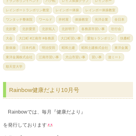
トランポリンイベント
バク転
レイズ体操クラブ
レインボー
レインボートランポリン教室
レインボー体操
レインボー体操教室
ワンタッチ整体院
ワールド
井村屋
体操教室
光洋企業
全日本
北折愛
北折愛里
北折拓人
北折明子
各務原市習い事
壮行会
大会
大口町 #江南市 #各務原
大口町習い事
愛知トランポリン
扶桑町
新体操
日本代表
明治安田
昭和土建
昭和土建株式会社
東洋金属
東洋金属株式会社
江南市習い事
犬山市習い事
習い事
遊ミート
順天堂大学
Rainbow健康だより10月号
Rainbowでは、毎月『健康だより』
を発行しております