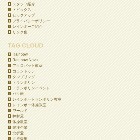
スタッフ紹介
トピックス
ピックアップ
プライバシーポリシー
レインボーご紹介
リンク集
TAG CLOUD
Rainbow
Rainbow Nova
アクロバット教室
コラントッテ
タンブリング
トランポリン
トランポリンイベント
バク転
レインボートランポリン教室
レインボー体操教室
ワールド
井村屋
体操教室
光洋企業
北折愛
北折愛里