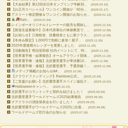
【大会結果】第12回全日本タンブリング年齢別...
(2026.03.10)
【お正月スペシャル】ワンコイン開放が「60分...
(2026.01.17)
アスリート検定開催＆ワンコイン開放のお知らせ...
(2026.01.14)
Rain...
(2026.01.04)
レインボーオリジナルトレーナーの販売を開始し...
(2025.12.24)
【新規生徒募集中】日本代表輩出の体操教室で、...
(2025.12.08)
【お知らせ】江南校舎、扶桑校舎ともに新クラス...
(2025.12.08)
【冬休み限定】1,000円で気軽に参加！親子...
(2025.11.26)
2025年度後期カレンダーを更新しました
(2025.11.26)
【活動報告】明治安田様 社内イベントにて、特...
(2025.11.26)
【世界選手権・結果報告】オールアラウンド団体...
(2025.11.10)
【世界選手権・速報】北折愛里選手が準決勝10...
(2025.11.09)
【世界選手権・速報】北折愛里選手、予選突破！...
(2025.11.06)
メディア掲載のお知らせ&#...
(2025.10.29)
【クラウドファンディング】Rainbow公式...
(2025.10.29)
【ご支援のお願い】北折愛里選手スペイン遠征ク...
(2025.10.20)
Halloweenキャンペ...
(2025.10.15)
北折選手がコラントッテと契約を結びました！
(2025.09.29)
北折愛里選手ワールドゲームズ2025結果報告
(2025.09.29)
チアクラスの演技発表会を行いました！
(2025.09.25)
北折愛理選手がワールドゲームズ2025に出場...
(2025.08.08)
ワールドゲームズ壮行会のお知らせ
(2025.07.18)