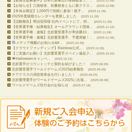
【新規生徒募集中】日本代表輩出の体操教室で、...
(2025.12.08)
【お知らせ】江南校舎、扶桑校舎ともに新クラス...
(2025.12.08)
【冬休み限定】1,000円で気軽に参加！親子...
(2025.11.26)
2025年度後期カレンダーを更新しました
(2025.11.26)
【活動報告】明治安田様 社内イベントにて、特...
(2025.11.26)
【世界選手権・結果報告】オールアラウンド団体...
(2025.11.10)
【世界選手権・速報】北折愛里選手が準決勝10...
(2025.11.09)
【世界選手権・速報】北折愛里選手、予選突破！...
(2025.11.06)
メディア掲載のお知らせ&#...
(2025.10.29)
【クラウドファンディング】Rainbow公式...
(2025.10.29)
【ご支援のお願い】北折愛里選手スペイン遠征ク...
(2025.10.20)
Halloweenキャンペ...
(2025.10.15)
北折選手がコラントッテと契約を結びました！
(2025.09.29)
北折愛里選手ワールドゲームズ2025結果報告
(2025.09.29)
チアクラスの演技発表会を行いました！
(2025.09.25)
北折愛理選手がワールドゲームズ2025に出場...
(2025.08.08)
ワールドゲームズ壮行会のお知らせ
(2025.07.18)
All contents © 2026 RAINBOW GYMNASTICS SCHOOL All Rights Reserved.