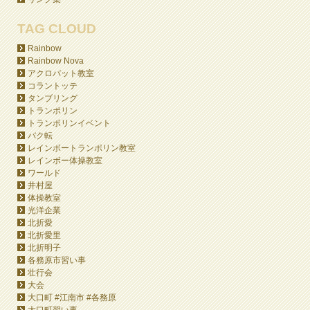
TAG CLOUD
Rainbow
Rainbow Nova
アクロバット教室
コラントッテ
タンブリング
トランポリン
トランポリンイベント
バク転
レインボートランポリン教室
レインボー体操教室
ワールド
井村屋
体操教室
光洋企業
北折愛
北折愛里
北折明子
各務原市習い事
壮行会
大会
大口町 #江南市 #各務原