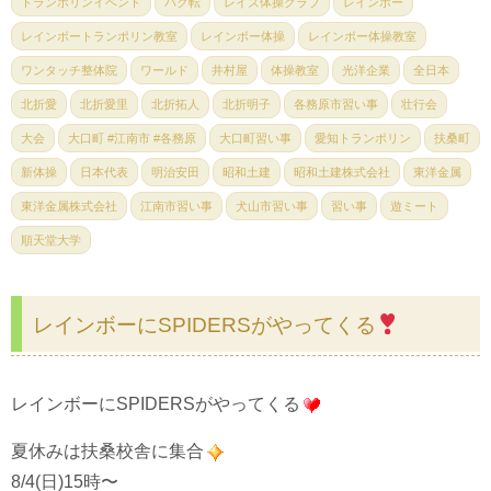
トランポリンイベント
バク転
レイズ体操クラブ
レインボー
レインボートランポリン教室
レインボー体操
レインボー体操教室
ワンタッチ整体院
ワールド
井村屋
体操教室
光洋企業
全日本
北折愛
北折愛里
北折拓人
北折明子
各務原市習い事
壮行会
大会
大口町 #江南市 #各務原
大口町習い事
愛知トランポリン
扶桑町
新体操
日本代表
明治安田
昭和土建
昭和土建株式会社
東洋金属
東洋金属株式会社
江南市習い事
犬山市習い事
習い事
遊ミート
順天堂大学
レインボーにSPIDERSがやってくる
レインボーにSPIDERSがやってくる
夏休みは扶桑校舎に集合
8/4(日)15時〜