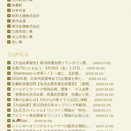
大口町習い事
扶桑町
日本代表
昭和土建株式会社
東洋金属
東洋金属株式会社
江南市習い事
犬山市習い事
習い事
TOPICS
【大会結果報告】第18回愛知県トランポリン競...
(2026.07.03)
台風7号にともなう、6月26日（金）と27日...
(2026.06.26)
【Rainbowから世界へ！】一緒に、北折愛...
(2026.06.24)
2026年度、日本代表選考会で1位通過を果た...
(2026.06.10)
扶桑町表敬訪問【光洋企業所属北折愛里】（新聞...
(2026.04.22)
ゴールデンウィーク特別企画、開催！ ※入会希...
(2026.04.22)
「有限会社光洋企業」所属北折愛里 扶桑から世...
(2026.04.22)
【春のお知らせ】4月からの新クラスお試し体験...
(2026.03.23)
【大会結果】第12回全日本タンブリング年齢別...
(2026.03.10)
【お正月スペシャル】ワンコイン開放が「60分...
(2026.01.17)
アスリート検定開催＆ワンコイン開放のお知らせ...
(2026.01.14)
Rain...
(2026.01.04)
レインボーオリジナルトレーナーの販売を開始し...
(2025.12.24)