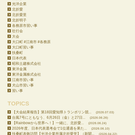
光洋企業
北折愛
北折愛里
北折明子
各務原市習い事
壮行会
大会
大口町 #江南市 #各務原
大口町習い事
扶桑町
日本代表
昭和土建株式会社
東洋金属
東洋金属株式会社
江南市習い事
犬山市習い事
習い事
TOPICS
【大会結果報告】第18回愛知県トランポリン競...
(2026.07.03)
台風7号にともなう、6月26日（金）と27日...
(2026.06.26)
【Rainbowから世界へ！】一緒に、北折愛...
(2026.06.24)
2026年度、日本代表選考会で1位通過を果た...
(2026.06.10)
扶桑町表敬訪問【光洋企業所属北折愛里】（新聞...
(2026.04.22)