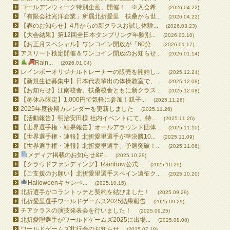
ゴールデンウィーク特別企画、開催！ ※入会希...
(2026.04.22)
「有限会社光洋企業」所属北折愛里 扶桑から世...
(2026.04.22)
【春のお知らせ】4月からの新クラスお試し体験...
(2026.03.23)
【大会結果】第12回全日本タンブリング年齢別...
(2026.03.10)
【お正月スペシャル】ワンコイン開放が「60分...
(2026.01.17)
アスリート検定開催＆ワンコイン開放のお知らせ...
(2026.01.14)
Rain...
(2026.01.04)
レインボーオリジナルトレーナーの販売を開始し...
(2025.12.24)
【新規生徒募集中】日本代表輩出の体操教室で、...
(2025.12.08)
【お知らせ】江南校舎、扶桑校舎ともに新クラス...
(2025.12.08)
【冬休み限定】1,000円で気軽に参加！親子...
(2025.11.26)
2025年度後期カレンダーを更新しました
(2025.11.26)
【活動報告】明治安田様 社内イベントにて、特...
(2025.11.26)
【世界選手権・結果報告】オールアラウンド団体...
(2025.11.10)
【世界選手権・速報】北折愛里選手が準決勝10...
(2025.11.09)
【世界選手権・速報】北折愛里選手、予選突破！...
(2025.11.06)
メディア掲載のお知らせ&#...
(2025.10.29)
【クラウドファンディング】Rainbow公式...
(2025.10.29)
【ご支援のお願い】北折愛里選手スペイン遠征ク...
(2025.10.20)
Halloweenキャンペ...
(2025.10.15)
北折選手がコラントッテと契約を結びました！
(2025.09.29)
北折愛里選手ワールドゲームズ2025結果報告
(2025.09.29)
チアクラスの演技発表会を行いました！
(2025.09.25)
北折愛理選手がワールドゲームズ2025に出場...
(2025.08.08)
ワールドゲームズ壮行会のお知らせ
(2025.07.18)