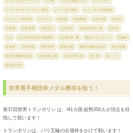
トランポリンイベント
バク転
レイズ体操クラブ
レインボー
レインボートランポリン教室
レインボー体操
レインボー体操教室
ワンタッチ整体院
ワールド
井村屋
体操教室
光洋企業
全日本
北折愛
北折愛里
北折拓人
北折明子
各務原市習い事
壮行会
大会
大口町 #江南市 #各務原
大口町習い事
愛知トランポリン
扶桑町
新体操
日本代表
明治安田
昭和土建
昭和土建株式会社
東洋金属
東洋金属株式会社
江南市習い事
犬山市習い事
習い事
遊ミート
順天堂大学
世界選手権団体メダル獲得を狙う！
第37回世界トランポリン は、!41カ国 総勢350人が頂点を目
指して競います！
トランポリンは、パリ五輪の出場枠をかけて戦います！