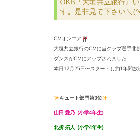
OKB『大垣共立銀行』
す。是非見て下さい＼(^o
CMオンエア
大垣共立銀行のCMに当クラブ選手北
ダンスがCMにアップされました！
本日12月25日〜スタートし約1年間
キュート部門第3位
山田 愛乃 (小学4年生)
北折 拓人 (小学4年生)