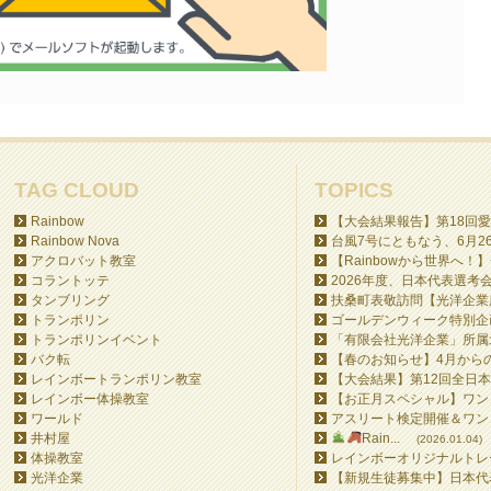
TAG CLOUD
TOPICS
Rainbow
【大会結果報告】第18回愛
Rainbow Nova
台風7号にともなう、6月26日
アクロバット教室
【Rainbowから世界へ！】
コラントッテ
2026年度、日本代表選考会
タンブリング
扶桑町表敬訪問【光洋企業所
トランポリン
ゴールデンウィーク特別企画
トランポリンイベント
「有限会社光洋企業」所属北
バク転
【春のお知らせ】4月からの
レインボートランポリン教室
【大会結果】第12回全日本
レインボー体操教室
【お正月スペシャル】ワンコ
ワールド
アスリート検定開催＆ワンコ
井村屋
Rain...
(2026.01.04)
体操教室
レインボーオリジナルトレー
光洋企業
【新規生徒募集中】日本代表