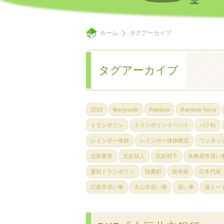
ホーム
タグアーカイブ
タグアーカイブ
2015
libertywalk
Rainbow
Rainbow Nova
トランポリン
トランポリンイベント
バク転
レインボー体操
レインボー体操教室
ワンタッ
北折愛里
北折拓人
北折明子
各務原市習い
愛知トランポリン
扶桑町
新体操
日本代表
江南市習い事
犬山市習い事
習い事
遊ミー