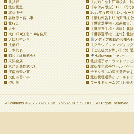
北折愛
【お知らせ】江南校舎、扶桑
北折愛里
【冬休み限定】1,000円で
北折明子
2025年度後期カレンダー
各務原市習い事
【活動報告】明治安田様 社
壮行会
【世界選手権・結果報告】オ
大会
【世界選手権・速報】北折愛
大口町 #江南市 #各務原
【世界選手権・速報】北折愛
大口町習い事
メディア掲載のお知らせ&#
扶桑町
【クラウドファンディング】Ra
日本代表
【ご支援のお願い】北折愛里
昭和土建株式会社
Halloweenキャンペ...
東洋金属
北折選手がコラントッテと
東洋金属株式会社
北折愛里選手ワールドゲーム
江南市習い事
チアクラスの演技発表会を
犬山市習い事
北折愛理選手がワールドゲーム
習い事
ワールドゲームズ壮行会の
All contents © 2026 RAINBOW GYMNASTICS SCHOOL All Rights Reserved.