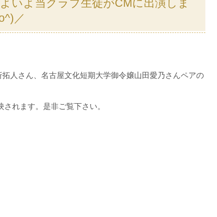
いよいよ当クラブ生徒がCMに出演しま
^)／
折拓人さん、名古屋文化短期大学御令嬢山田愛乃さんペアの
放映されます。是非ご覧下さい。