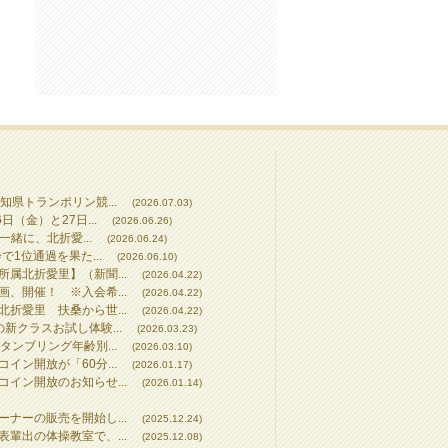
知県トランポリン競...
(2026.07.03)
（金）と27日...
(2026.06.26)
一緒に、北折愛...
(2026.06.24)
で1位通過を果た...
(2026.06.10)
属北折愛里】（新聞...
(2026.04.22)
、開催！ ※入会希...
(2026.04.22)
折愛里 扶桑から世...
(2026.04.22)
新クラスお試し体験...
(2026.03.23)
タンブリング年齢別...
(2026.03.10)
イン開放が「60分...
(2026.01.17)
イン開放のお知らせ...
(2026.01.14)
ナーの販売を開始し...
(2025.12.24)
輩出の体操教室で、...
(2025.12.08)