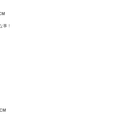
CM
な事！
CM