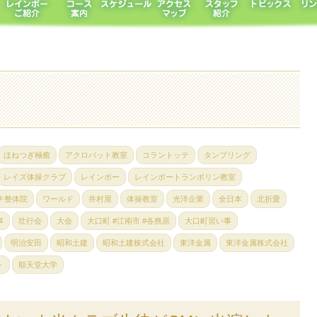
ほねつぎ極癒
アクロバット教室
コラントッテ
タンブリング
レイズ体操クラブ
レインボー
レインボートランポリン教室
チ整体院
ワールド
井村屋
体操教室
光洋企業
全日本
北折愛
事
壮行会
大会
大口町 #江南市 #各務原
大口町習い事
明治安田
昭和土建
昭和土建株式会社
東洋金属
東洋金属株式会社
ト
順天堂大学