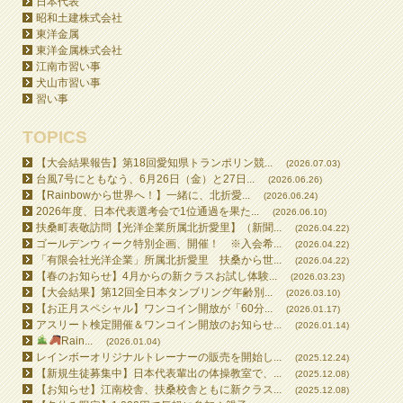
日本代表
昭和土建株式会社
東洋金属
東洋金属株式会社
江南市習い事
犬山市習い事
習い事
TOPICS
【大会結果報告】第18回愛知県トランポリン競...
(2026.07.03)
台風7号にともなう、6月26日（金）と27日...
(2026.06.26)
【Rainbowから世界へ！】一緒に、北折愛...
(2026.06.24)
2026年度、日本代表選考会で1位通過を果た...
(2026.06.10)
扶桑町表敬訪問【光洋企業所属北折愛里】（新聞...
(2026.04.22)
ゴールデンウィーク特別企画、開催！ ※入会希...
(2026.04.22)
「有限会社光洋企業」所属北折愛里 扶桑から世...
(2026.04.22)
【春のお知らせ】4月からの新クラスお試し体験...
(2026.03.23)
【大会結果】第12回全日本タンブリング年齢別...
(2026.03.10)
【お正月スペシャル】ワンコイン開放が「60分...
(2026.01.17)
アスリート検定開催＆ワンコイン開放のお知らせ...
(2026.01.14)
Rain...
(2026.01.04)
レインボーオリジナルトレーナーの販売を開始し...
(2025.12.24)
【新規生徒募集中】日本代表輩出の体操教室で、...
(2025.12.08)
【お知らせ】江南校舎、扶桑校舎ともに新クラス...
(2025.12.08)