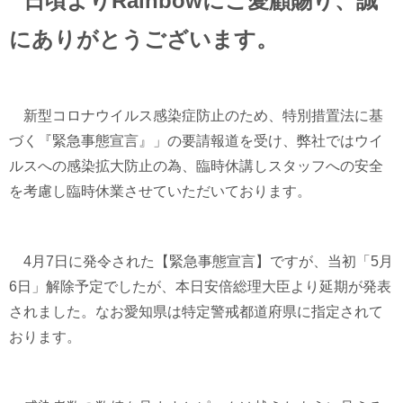
日頃より
Rainbow
にご愛顧賜り、誠
にありがとうございます。
新型コロナウイルス感染症防止のため、特別措置法に基
づく『緊急事態宣言』」の要請報道を受け、弊社ではウイ
ルスへの感染拡大防止の為、臨時休講しスタッフへ
の安全
を考慮し臨時休業させていただいております。
4
月
7
日に発令された【緊急事態宣言】ですが、当初「
5
月
6
日」解除予定でしたが、本日安倍総理大臣より延期が発表
されました。なお愛知県は特定警戒都道府県に指定されて
おります。