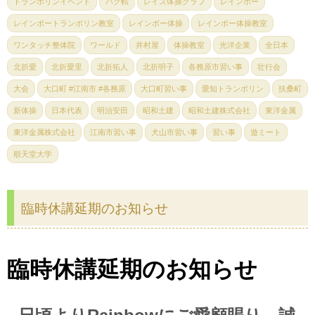
トランポリンイベント
バク転
レイズ体操クラブ
レインボー
レインボートランポリン教室
レインボー体操
レインボー体操教室
ワンタッチ整体院
ワールド
井村屋
体操教室
光洋企業
全日本
北折愛
北折愛里
北折拓人
北折明子
各務原市習い事
壮行会
大会
大口町 #江南市 #各務原
大口町習い事
愛知トランポリン
扶桑町
新体操
日本代表
明治安田
昭和土建
昭和土建株式会社
東洋金属
東洋金属株式会社
江南市習い事
犬山市習い事
習い事
遊ミート
順天堂大学
臨時休講延期のお知らせ
臨時休講延期のお知らせ