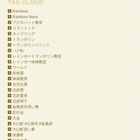
TAG CLOUD
Rainbow
Rainbow Nova
アクロバット教室
コラントッテ
タンブリング
トランポリン
トランポリンイベント
バク転
レインボートランポリン教室
レインボー体操教室
ワールド
井村屋
体操教室
光洋企業
北折愛
北折愛里
北折明子
各務原市習い事
壮行会
大会
大口町 #江南市 #各務原
大口町習い事
扶桑町