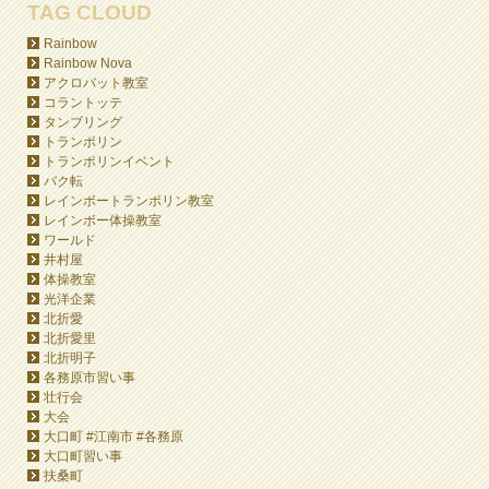
TAG CLOUD
Rainbow
Rainbow Nova
アクロバット教室
コラントッテ
タンブリング
トランポリン
トランポリンイベント
バク転
レインボートランポリン教室
レインボー体操教室
ワールド
井村屋
体操教室
光洋企業
北折愛
北折愛里
北折明子
各務原市習い事
壮行会
大会
大口町 #江南市 #各務原
大口町習い事
扶桑町