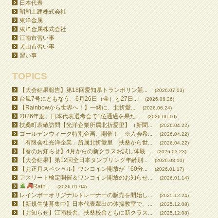
日本代表
昭和土建株式会社
東洋金属
東洋金属株式会社
江南市習い事
犬山市習い事
習い事
TOPICS
【大会結果報告】第18回愛知県トランポリン競...
(2026.07.03)
台風7号にともなう、6月26日（金）と27日...
(2026.06.26)
【Rainbowから世界へ！】一緒に、北折愛...
(2026.06.24)
2026年度、日本代表選考会で1位通過を果た...
(2026.06.10)
扶桑町表敬訪問【光洋企業所属北折愛里】（新聞...
(2026.04.22)
ゴールデンウィーク特別企画、開催！ ※入会希...
(2026.04.22)
「有限会社光洋企業」所属北折愛里 扶桑から世...
(2026.04.22)
【春のお知らせ】4月からの新クラスお試し体験...
(2026.03.23)
【大会結果】第12回全日本タンブリング年齢別...
(2026.03.10)
【お正月スペシャル】ワンコイン開放が「60分...
(2026.01.17)
アスリート検定開催＆ワンコイン開放のお知らせ...
(2026.01.14)
Rain...
(2026.01.04)
レインボーオリジナルトレーナーの販売を開始し...
(2025.12.24)
【新規生徒募集中】日本代表輩出の体操教室で、...
(2025.12.08)
【お知らせ】江南校舎、扶桑校舎ともに新クラス...
(2025.12.08)