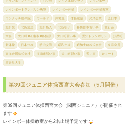
トランポリンイベント
バク転
レイズ体操クラブ
レインボー
レインボートランポリン教室
レインボー体操
レインボー体操教室
ワンタッチ整体院
ワールド
井村屋
体操教室
光洋企業
全日本
北折愛
北折愛里
北折拓人
北折明子
各務原市習い事
壮行会
大会
大口町 #江南市 #各務原
大口町習い事
愛知トランポリン
扶桑町
新体操
日本代表
明治安田
昭和土建
昭和土建株式会社
東洋金属
東洋金属株式会社
江南市習い事
犬山市習い事
習い事
遊ミート
順天堂大学
第39回ジュニア体操西宮大会参加（5月開催）
第39回ジュニア体操西宮大会（関西ジュニア）が開催され
ます
レインボー体操教室から2名出場予定です