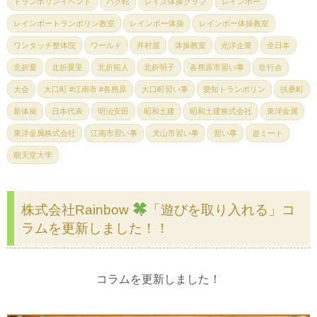
トランポリンイベント
バク転
レイズ体操クラブ
レインボー
レインボートランポリン教室
レインボー体操
レインボー体操教室
ワンタッチ整体院
ワールド
井村屋
体操教室
光洋企業
全日本
北折愛
北折愛里
北折拓人
北折明子
各務原市習い事
壮行会
大会
大口町 #江南市 #各務原
大口町習い事
愛知トランポリン
扶桑町
新体操
日本代表
明治安田
昭和土建
昭和土建株式会社
東洋金属
東洋金属株式会社
江南市習い事
犬山市習い事
習い事
遊ミート
順天堂大学
株式会社Rainbow
「遊びを取り入れる」コ
ラムを更新しました！！
コラムを更新しました！