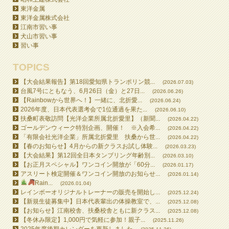
東洋金属
東洋金属株式会社
江南市習い事
犬山市習い事
習い事
TOPICS
【大会結果報告】第18回愛知県トランポリン競...
(2026.07.03)
台風7号にともなう、6月26日（金）と27日...
(2026.06.26)
【Rainbowから世界へ！】一緒に、北折愛...
(2026.06.24)
2026年度、日本代表選考会で1位通過を果た...
(2026.06.10)
扶桑町表敬訪問【光洋企業所属北折愛里】（新聞...
(2026.04.22)
ゴールデンウィーク特別企画、開催！ ※入会希...
(2026.04.22)
「有限会社光洋企業」所属北折愛里 扶桑から世...
(2026.04.22)
【春のお知らせ】4月からの新クラスお試し体験...
(2026.03.23)
【大会結果】第12回全日本タンブリング年齢別...
(2026.03.10)
【お正月スペシャル】ワンコイン開放が「60分...
(2026.01.17)
アスリート検定開催＆ワンコイン開放のお知らせ...
(2026.01.14)
Rain...
(2026.01.04)
レインボーオリジナルトレーナーの販売を開始し...
(2025.12.24)
【新規生徒募集中】日本代表輩出の体操教室で、...
(2025.12.08)
【お知らせ】江南校舎、扶桑校舎ともに新クラス...
(2025.12.08)
【冬休み限定】1,000円で気軽に参加！親子...
(2025.11.26)
2025年度後期カレンダーを更新しました