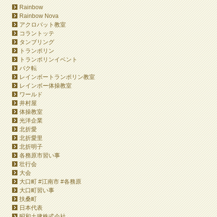
Rainbow
Rainbow Nova
アクロバット教室
コラントッテ
タンブリング
トランポリン
トランポリンイベント
バク転
レインボートランポリン教室
レインボー体操教室
ワールド
井村屋
体操教室
光洋企業
北折愛
北折愛里
北折明子
各務原市習い事
壮行会
大会
大口町 #江南市 #各務原
大口町習い事
扶桑町
日本代表
昭和土建株式会社