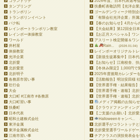
コラントッテ
2026年度、日本代表選考会
タンブリング
扶桑町表敬訪問【光洋企業所
トランポリン
ゴールデンウィーク特別企画
トランポリンイベント
「有限会社光洋企業」所属北
バク転
【春のお知らせ】4月からの
レインボートランポリン教室
【大会結果】第12回全日本
レインボー体操教室
【お正月スペシャル】ワンコ
ワールド
アスリート検定開催＆ワンコ
井村屋
Rain...
(2026.01.04)
体操教室
レインボーオリジナルトレー
光洋企業
【新規生徒募集中】日本代表
北折愛
【お知らせ】江南校舎、扶桑
北折愛里
【冬休み限定】1,000円で
北折明子
2025年度後期カレンダー
各務原市習い事
【活動報告】明治安田様 社
壮行会
【世界選手権・結果報告】オ
大会
【世界選手権・速報】北折愛
大口町 #江南市 #各務原
【世界選手権・速報】北折愛
大口町習い事
メディア掲載のお知らせ&#
扶桑町
【クラウドファンディング】Ra
日本代表
【ご支援のお願い】北折愛里
昭和土建株式会社
Halloweenキャンペ...
東洋金属
北折選手がコラントッテと
東洋金属株式会社
北折愛里選手ワールドゲーム
江南市習い事
チアクラスの演技発表会を