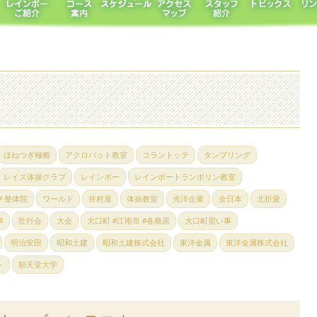
ほねつぎ極癒
アクロバット教室
コラントッテ
タンブリング
レイズ体操クラブ
レインボー
レインボートランポリン教室
チ整体院
ワールド
井村屋
体操教室
光洋企業
全日本
北折愛
事
壮行会
大会
大口町 #江南市 #各務原
大口町習い事
明治安田
昭和土建
昭和土建株式会社
東洋金属
東洋金属株式会社
ト
順天堂大学