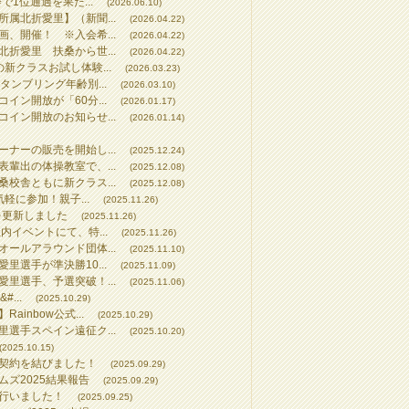
で1位通過を果た...
(2026.06.10)
属北折愛里】（新聞...
(2026.04.22)
、開催！ ※入会希...
(2026.04.22)
折愛里 扶桑から世...
(2026.04.22)
新クラスお試し体験...
(2026.03.23)
タンブリング年齢別...
(2026.03.10)
イン開放が「60分...
(2026.01.17)
イン開放のお知らせ...
(2026.01.14)
ナーの販売を開始し...
(2025.12.24)
輩出の体操教室で、...
(2025.12.08)
校舎ともに新クラス...
(2025.12.08)
気軽に参加！親子...
(2025.11.26)
を更新しました
(2025.11.26)
内イベントにて、特...
(2025.11.26)
ールアラウンド団体...
(2025.11.10)
里選手が準決勝10...
(2025.11.09)
里選手、予選突破！...
(2025.11.06)
...
(2025.10.29)
inbow公式...
(2025.10.29)
選手スペイン遠征ク...
(2025.10.20)
(2025.10.15)
契約を結びました！
(2025.09.29)
ズ2025結果報告
(2025.09.29)
行いました！
(2025.09.25)