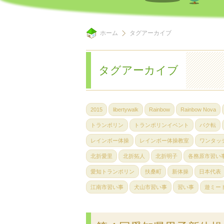
ホーム
タグアーカイブ
タグアーカイブ
2015
libertywalk
Rainbow
Rainbow Nova
トランポリン
トランポリンイベント
バク転
レインボー体操
レインボー体操教室
ワンタッ
北折愛里
北折拓人
北折明子
各務原市習い
愛知トランポリン
扶桑町
新体操
日本代表
江南市習い事
犬山市習い事
習い事
遊ミー