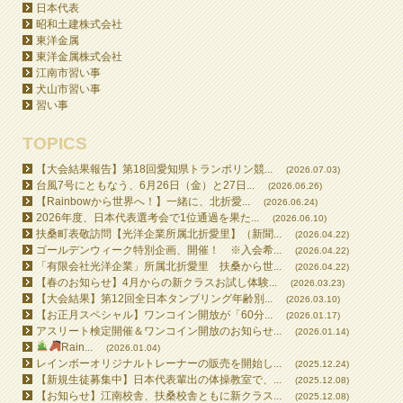
日本代表
昭和土建株式会社
東洋金属
東洋金属株式会社
江南市習い事
犬山市習い事
習い事
TOPICS
【大会結果報告】第18回愛知県トランポリン競...
(2026.07.03)
台風7号にともなう、6月26日（金）と27日...
(2026.06.26)
【Rainbowから世界へ！】一緒に、北折愛...
(2026.06.24)
2026年度、日本代表選考会で1位通過を果た...
(2026.06.10)
扶桑町表敬訪問【光洋企業所属北折愛里】（新聞...
(2026.04.22)
ゴールデンウィーク特別企画、開催！ ※入会希...
(2026.04.22)
「有限会社光洋企業」所属北折愛里 扶桑から世...
(2026.04.22)
【春のお知らせ】4月からの新クラスお試し体験...
(2026.03.23)
【大会結果】第12回全日本タンブリング年齢別...
(2026.03.10)
【お正月スペシャル】ワンコイン開放が「60分...
(2026.01.17)
アスリート検定開催＆ワンコイン開放のお知らせ...
(2026.01.14)
Rain...
(2026.01.04)
レインボーオリジナルトレーナーの販売を開始し...
(2025.12.24)
【新規生徒募集中】日本代表輩出の体操教室で、...
(2025.12.08)
【お知らせ】江南校舎、扶桑校舎ともに新クラス...
(2025.12.08)