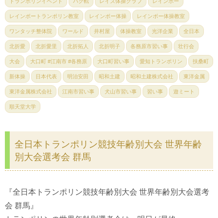
トランポリンイベント
バク転
レイズ体操クラブ
レインボー
レインボートランポリン教室
レインボー体操
レインボー体操教室
ワンタッチ整体院
ワールド
井村屋
体操教室
光洋企業
全日本
北折愛
北折愛里
北折拓人
北折明子
各務原市習い事
壮行会
大会
大口町 #江南市 #各務原
大口町習い事
愛知トランポリン
扶桑町
新体操
日本代表
明治安田
昭和土建
昭和土建株式会社
東洋金属
東洋金属株式会社
江南市習い事
犬山市習い事
習い事
遊ミート
順天堂大学
全日本トランポリン競技年齢別大会 世界年齢
別大会選考会 群馬
『全日本トランポリン競技年齢別大会 世界年齢別大会選考
会 群馬』