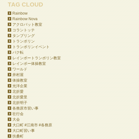
TAG CLOUD
Rainbow
Rainbow Nova
アクロバット教室
コラントッテ
タンブリング
トランポリン
トランポリンイベント
バク転
レインボートランポリン教室
レインボー体操教室
ワールド
井村屋
体操教室
光洋企業
北折愛
北折愛里
北折明子
各務原市習い事
壮行会
大会
大口町 #江南市 #各務原
大口町習い事
扶桑町