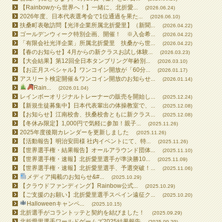
【Rainbowから世界へ！】一緒に、北折愛...
(2026.06.24)
2026年度、日本代表選考会で1位通過を果た...
(2026.06.10)
扶桑町表敬訪問【光洋企業所属北折愛里】（新聞...
(2026.04.22)
ゴールデンウィーク特別企画、開催！ ※入会希...
(2026.04.22)
「有限会社光洋企業」所属北折愛里 扶桑から世...
(2026.04.22)
【春のお知らせ】4月からの新クラスお試し体験...
(2026.03.23)
【大会結果】第12回全日本タンブリング年齢別...
(2026.03.10)
【お正月スペシャル】ワンコイン開放が「60分...
(2026.01.17)
アスリート検定開催＆ワンコイン開放のお知らせ...
(2026.01.14)
Rain...
(2026.01.04)
レインボーオリジナルトレーナーの販売を開始し...
(2025.12.24)
【新規生徒募集中】日本代表輩出の体操教室で、...
(2025.12.08)
【お知らせ】江南校舎、扶桑校舎ともに新クラス...
(2025.12.08)
【冬休み限定】1,000円で気軽に参加！親子...
(2025.11.26)
2025年度後期カレンダーを更新しました
(2025.11.26)
【活動報告】明治安田様 社内イベントにて、特...
(2025.11.26)
【世界選手権・結果報告】オールアラウンド団体...
(2025.11.10)
【世界選手権・速報】北折愛里選手が準決勝10...
(2025.11.09)
【世界選手権・速報】北折愛里選手、予選突破！...
(2025.11.06)
メディア掲載のお知らせ&#...
(2025.10.29)
【クラウドファンディング】Rainbow公式...
(2025.10.29)
【ご支援のお願い】北折愛里選手スペイン遠征ク...
(2025.10.20)
Halloweenキャンペ...
(2025.10.15)
北折選手がコラントッテと契約を結びました！
(2025.09.29)
北折愛里選手ワールドゲームズ2025結果報告
(2025.09.29)