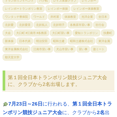
トランポリンイベント
バク転
レイズ体操クラブ
レインボー
レインボートランポリン教室
レインボー体操
レインボー体操教室
ワンタッチ整体院
ワールド
井村屋
体操教室
光洋企業
全日本
北折愛
北折愛里
北折拓人
北折明子
各務原市習い事
壮行会
大会
大口町 #江南市 #各務原
大口町習い事
愛知トランポリン
扶桑町
新体操
日本代表
明治安田
昭和土建
昭和土建株式会社
東洋金属
東洋金属株式会社
江南市習い事
犬山市習い事
習い事
遊ミート
順天堂大学
第１回全日本トランポリン競技ジュニア大会
に、クラブから2名出場します。
7月23日～26日
に行われる、
第１回全日本トラ
ンポリン競技ジュニア大会
に、クラブから
2名
出