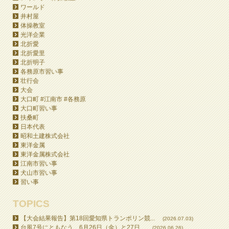
ワールド
井村屋
体操教室
光洋企業
北折愛
北折愛里
北折明子
各務原市習い事
壮行会
大会
大口町 #江南市 #各務原
大口町習い事
扶桑町
日本代表
昭和土建株式会社
東洋金属
東洋金属株式会社
江南市習い事
犬山市習い事
習い事
TOPICS
【大会結果報告】第18回愛知県トランポリン競...
(2026.07.03)
台風7号にともなう、6月26日（金）と27日...
(2026.06.26)