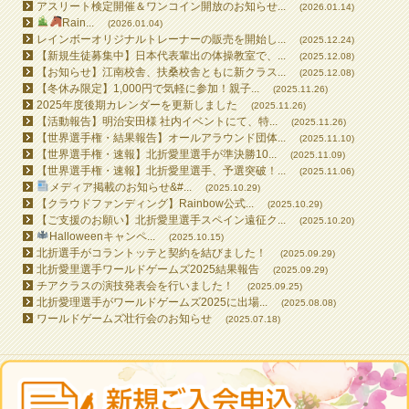
アスリート検定開催＆ワンコイン開放のお知らせ...
(2026.01.14)
Rain...
(2026.01.04)
レインボーオリジナルトレーナーの販売を開始し...
(2025.12.24)
【新規生徒募集中】日本代表輩出の体操教室で、...
(2025.12.08)
【お知らせ】江南校舎、扶桑校舎ともに新クラス...
(2025.12.08)
【冬休み限定】1,000円で気軽に参加！親子...
(2025.11.26)
2025年度後期カレンダーを更新しました
(2025.11.26)
【活動報告】明治安田様 社内イベントにて、特...
(2025.11.26)
【世界選手権・結果報告】オールアラウンド団体...
(2025.11.10)
【世界選手権・速報】北折愛里選手が準決勝10...
(2025.11.09)
【世界選手権・速報】北折愛里選手、予選突破！...
(2025.11.06)
メディア掲載のお知らせ&#...
(2025.10.29)
【クラウドファンディング】Rainbow公式...
(2025.10.29)
【ご支援のお願い】北折愛里選手スペイン遠征ク...
(2025.10.20)
Halloweenキャンペ...
(2025.10.15)
北折選手がコラントッテと契約を結びました！
(2025.09.29)
北折愛里選手ワールドゲームズ2025結果報告
(2025.09.29)
チアクラスの演技発表会を行いました！
(2025.09.25)
北折愛理選手がワールドゲームズ2025に出場...
(2025.08.08)
ワールドゲームズ壮行会のお知らせ
(2025.07.18)
All contents © 2026 RAINBOW GYMNASTICS SCHOOL All Rights Reserved.