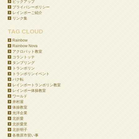
ピックアップ
プライバシーポリシー
レインボーご紹介
リンク集
TAG CLOUD
Rainbow
Rainbow Nova
アクロバット教室
コラントッテ
タンブリング
トランポリン
トランポリンイベント
バク転
レインボートランポリン教室
レインボー体操教室
ワールド
井村屋
体操教室
光洋企業
北折愛
北折愛里
北折明子
各務原市習い事