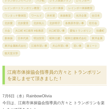
トランポリンイベント
バク転
レイズ体操クラブ
レインボー
レインボートランポリン教室
レインボー体操
レインボー体操教室
ワンタッチ整体院
ワールド
井村屋
体操教室
光洋企業
全日本
北折愛
北折愛里
北折拓人
北折明子
各務原市習い事
壮行会
大会
大口町 #江南市 #各務原
大口町習い事
愛知トランポリン
扶桑町
新体操
日本代表
明治安田
昭和土建
昭和土建株式会社
東洋金属
東洋金属株式会社
江南市習い事
犬山市習い事
習い事
遊ミート
順天堂大学
江南市体操協会指導員の方々と トランポリン
を楽しませて頂きました！
7月6日（水）RainbowOlivia
今日は、江南市体操協会指導員の方々と トランポリンを楽