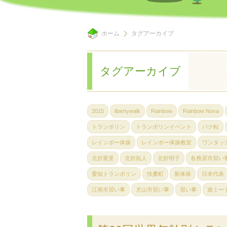
ホーム
タグアーカイブ
タグアーカイブ
2015
libertywalk
Rainbow
Rainbow Nova
トランポリン
トランポリンイベント
バク転
レインボー体操
レインボー体操教室
ワンタッ
北折愛里
北折拓人
北折明子
各務原市習い
愛知トランポリン
扶桑町
新体操
日本代表
江南市習い事
犬山市習い事
習い事
遊ミー