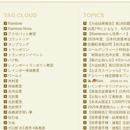
TAG CLOUD
TOPICS
Rainbow
【大会結果報告】第18回愛
Rainbow Nova
台風7号にともなう、6月26日
アクロバット教室
【Rainbowから世界へ！】
コラントッテ
2026年度、日本代表選考会
タンブリング
扶桑町表敬訪問【光洋企業所
トランポリン
ゴールデンウィーク特別企画
トランポリンイベント
「有限会社光洋企業」所属北
バク転
【春のお知らせ】4月からの
レインボートランポリン教室
【大会結果】第12回全日本
レインボー体操教室
【お正月スペシャル】ワンコ
ワールド
アスリート検定開催＆ワンコ
井村屋
Rain...
(2026.01.04)
体操教室
レインボーオリジナルトレー
光洋企業
【新規生徒募集中】日本代表
北折愛
【お知らせ】江南校舎、扶桑
北折愛里
【冬休み限定】1,000円で
北折明子
2025年度後期カレンダー
各務原市習い事
【活動報告】明治安田様 社
壮行会
【世界選手権・結果報告】オ
大会
【世界選手権・速報】北折愛
大口町 #江南市 #各務原
【世界選手権・速報】北折愛