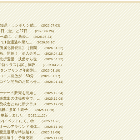
知県トランポリン競...
(2026.07.03)
（金）と27日...
(2026.06.26)
一緒に、北折愛...
(2026.06.24)
で1位通過を果た...
(2026.06.10)
属北折愛里】（新聞...
(2026.04.22)
、開催！ ※入会希...
(2026.04.22)
折愛里 扶桑から世...
(2026.04.22)
新クラスお試し体験...
(2026.03.23)
タンブリング年齢別...
(2026.03.10)
イン開放が「60分...
(2026.01.17)
イン開放のお知らせ...
(2026.01.14)
ナーの販売を開始し...
(2025.12.24)
輩出の体操教室で、...
(2025.12.08)
校舎ともに新クラス...
(2025.12.08)
気軽に参加！親子...
(2025.11.26)
を更新しました
(2025.11.26)
内イベントにて、特...
(2025.11.26)
ールアラウンド団体...
(2025.11.10)
里選手が準決勝10...
(2025.11.09)
里選手、予選突破！...
(2025.11.06)