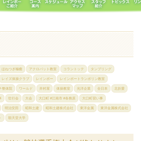
ほねつぎ極癒
アクロバット教室
コラントッテ
タンブリング
レイズ体操クラブ
レインボー
レインボートランポリン教室
チ整体院
ワールド
井村屋
体操教室
光洋企業
全日本
北折愛
事
壮行会
大会
大口町 #江南市 #各務原
大口町習い事
明治安田
昭和土建
昭和土建株式会社
東洋金属
東洋金属株式会社
ト
順天堂大学