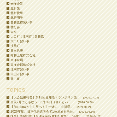
光洋企業
北折愛
北折愛里
北折明子
各務原市習い事
壮行会
大会
大口町 #江南市 #各務原
大口町習い事
扶桑町
日本代表
昭和土建株式会社
東洋金属
東洋金属株式会社
江南市習い事
犬山市習い事
習い事
TOPICS
【大会結果報告】第18回愛知県トランポリン競...
(2026.07.03)
台風7号にともなう、6月26日（金）と27日...
(2026.06.26)
【Rainbowから世界へ！】一緒に、北折愛...
(2026.06.24)
2026年度、日本代表選考会で1位通過を果た...
(2026.06.10)
扶桑町表敬訪問【光洋企業所属北折愛里】（新聞...
(2026.04.22)