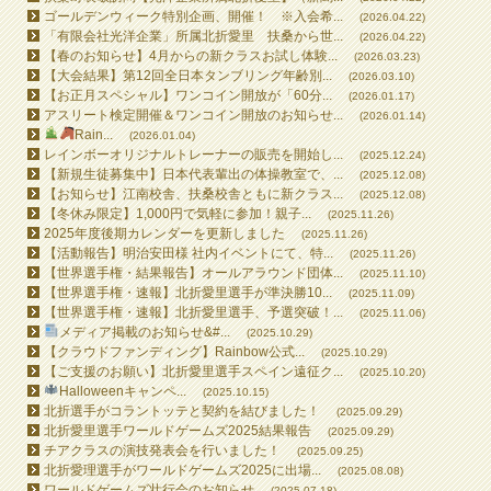
ゴールデンウィーク特別企画、開催！ ※入会希...
(2026.04.22)
「有限会社光洋企業」所属北折愛里 扶桑から世...
(2026.04.22)
【春のお知らせ】4月からの新クラスお試し体験...
(2026.03.23)
【大会結果】第12回全日本タンブリング年齢別...
(2026.03.10)
【お正月スペシャル】ワンコイン開放が「60分...
(2026.01.17)
アスリート検定開催＆ワンコイン開放のお知らせ...
(2026.01.14)
Rain...
(2026.01.04)
レインボーオリジナルトレーナーの販売を開始し...
(2025.12.24)
【新規生徒募集中】日本代表輩出の体操教室で、...
(2025.12.08)
【お知らせ】江南校舎、扶桑校舎ともに新クラス...
(2025.12.08)
【冬休み限定】1,000円で気軽に参加！親子...
(2025.11.26)
2025年度後期カレンダーを更新しました
(2025.11.26)
【活動報告】明治安田様 社内イベントにて、特...
(2025.11.26)
【世界選手権・結果報告】オールアラウンド団体...
(2025.11.10)
【世界選手権・速報】北折愛里選手が準決勝10...
(2025.11.09)
【世界選手権・速報】北折愛里選手、予選突破！...
(2025.11.06)
メディア掲載のお知らせ&#...
(2025.10.29)
【クラウドファンディング】Rainbow公式...
(2025.10.29)
【ご支援のお願い】北折愛里選手スペイン遠征ク...
(2025.10.20)
Halloweenキャンペ...
(2025.10.15)
北折選手がコラントッテと契約を結びました！
(2025.09.29)
北折愛里選手ワールドゲームズ2025結果報告
(2025.09.29)
チアクラスの演技発表会を行いました！
(2025.09.25)
北折愛理選手がワールドゲームズ2025に出場...
(2025.08.08)
ワールドゲームズ壮行会のお知らせ
(2025.07.18)