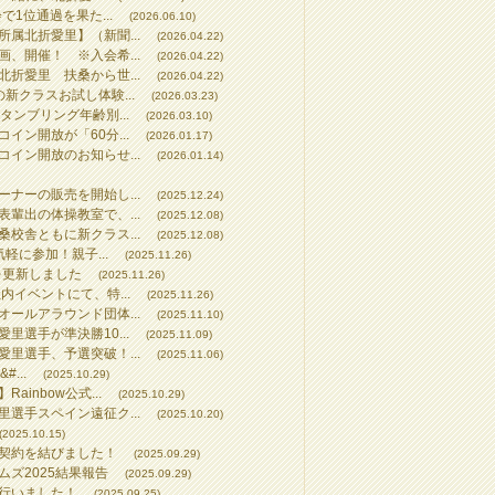
で1位通過を果た...
(2026.06.10)
属北折愛里】（新聞...
(2026.04.22)
、開催！ ※入会希...
(2026.04.22)
折愛里 扶桑から世...
(2026.04.22)
新クラスお試し体験...
(2026.03.23)
タンブリング年齢別...
(2026.03.10)
イン開放が「60分...
(2026.01.17)
イン開放のお知らせ...
(2026.01.14)
ナーの販売を開始し...
(2025.12.24)
輩出の体操教室で、...
(2025.12.08)
校舎ともに新クラス...
(2025.12.08)
気軽に参加！親子...
(2025.11.26)
を更新しました
(2025.11.26)
内イベントにて、特...
(2025.11.26)
ールアラウンド団体...
(2025.11.10)
里選手が準決勝10...
(2025.11.09)
里選手、予選突破！...
(2025.11.06)
...
(2025.10.29)
inbow公式...
(2025.10.29)
選手スペイン遠征ク...
(2025.10.20)
(2025.10.15)
契約を結びました！
(2025.09.29)
ズ2025結果報告
(2025.09.29)
行いました！
(2025.09.25)