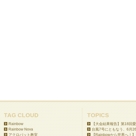
TAG CLOUD
TOPICS
Rainbow
【大会結果報告】第18回愛
Rainbow Nova
台風7号にともなう、6月26日
アクロバット教室
【Rainbowから世界へ！】