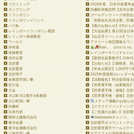
コラントッテ
2026年度、日本代表選考会
タンブリング
扶桑町表敬訪問【光洋企業所
トランポリン
ゴールデンウィーク特別企画
トランポリンイベント
「有限会社光洋企業」所属北
バク転
【春のお知らせ】4月からの
レインボートランポリン教室
【大会結果】第12回全日本
レインボー体操教室
【お正月スペシャル】ワンコ
ワールド
アスリート検定開催＆ワンコ
井村屋
Rain...
(2026.01.04)
体操教室
レインボーオリジナルトレー
光洋企業
【新規生徒募集中】日本代表
北折愛
【お知らせ】江南校舎、扶桑
北折愛里
【冬休み限定】1,000円で
北折明子
2025年度後期カレンダー
各務原市習い事
【活動報告】明治安田様 社
壮行会
【世界選手権・結果報告】オ
大会
【世界選手権・速報】北折愛
大口町 #江南市 #各務原
【世界選手権・速報】北折愛
大口町習い事
メディア掲載のお知らせ&#
扶桑町
【クラウドファンディング】Ra
日本代表
【ご支援のお願い】北折愛里
昭和土建株式会社
Halloweenキャンペ...
東洋金属
北折選手がコラントッテと
東洋金属株式会社
北折愛里選手ワールドゲーム
江南市習い事
チアクラスの演技発表会を