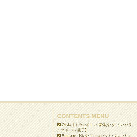
CONTENTS MENU
Olivia【トランポリン･新体操･ダンス･バラ
ンスボール･親子】
Rainbow【体操･アクロバット･タンブリン