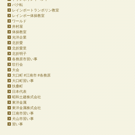
バク転
レインボートランポリン教室
レインボー体操教室
ワールド
井村屋
体操教室
光洋企業
北折愛
北折愛里
北折明子
各務原市習い事
壮行会
大会
大口町 #江南市 #各務原
大口町習い事
扶桑町
日本代表
昭和土建株式会社
東洋金属
東洋金属株式会社
江南市習い事
犬山市習い事
習い事