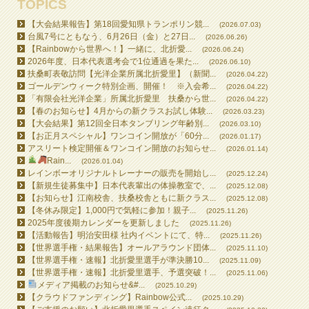
TOPICS
【大会結果報告】第18回愛知県トランポリン競...
(2026.07.03)
台風7号にともなう、6月26日（金）と27日...
(2026.06.26)
【Rainbowから世界へ！】一緒に、北折愛...
(2026.06.24)
2026年度、日本代表選考会で1位通過を果た...
(2026.06.10)
扶桑町表敬訪問【光洋企業所属北折愛里】（新聞...
(2026.04.22)
ゴールデンウィーク特別企画、開催！ ※入会希...
(2026.04.22)
「有限会社光洋企業」所属北折愛里 扶桑から世...
(2026.04.22)
【春のお知らせ】4月からの新クラスお試し体験...
(2026.03.23)
【大会結果】第12回全日本タンブリング年齢別...
(2026.03.10)
【お正月スペシャル】ワンコイン開放が「60分...
(2026.01.17)
アスリート検定開催＆ワンコイン開放のお知らせ...
(2026.01.14)
Rain...
(2026.01.04)
レインボーオリジナルトレーナーの販売を開始し...
(2025.12.24)
【新規生徒募集中】日本代表輩出の体操教室で、...
(2025.12.08)
【お知らせ】江南校舎、扶桑校舎ともに新クラス...
(2025.12.08)
【冬休み限定】1,000円で気軽に参加！親子...
(2025.11.26)
2025年度後期カレンダーを更新しました
(2025.11.26)
【活動報告】明治安田様 社内イベントにて、特...
(2025.11.26)
【世界選手権・結果報告】オールアラウンド団体...
(2025.11.10)
【世界選手権・速報】北折愛里選手が準決勝10...
(2025.11.09)
【世界選手権・速報】北折愛里選手、予選突破！...
(2025.11.06)
メディア掲載のお知らせ&#...
(2025.10.29)
【クラウドファンディング】Rainbow公式...
(2025.10.29)