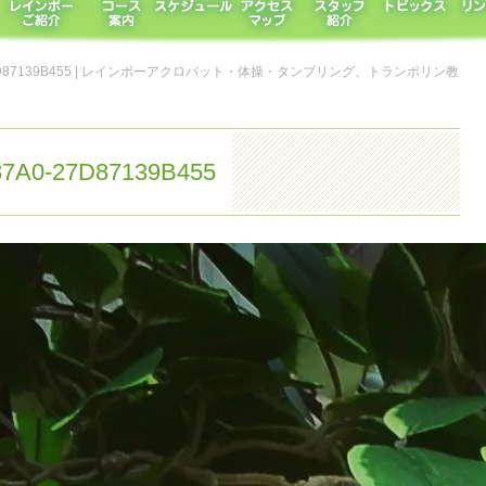
A0-27D87139B455 | レインボーアクロバット・体操・タンブリング、トランポリン教
7A0-27D87139B455