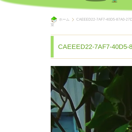
ホーム
CAEEED22-7AF7-40D5-87
室
CAEEED22-7AF7-40D5-8