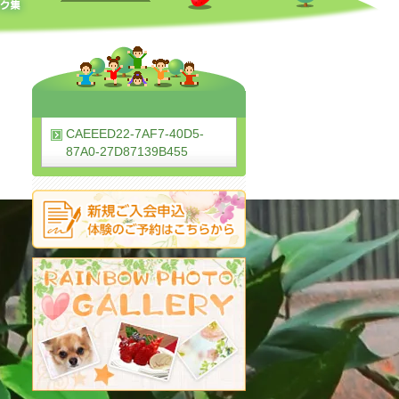
CAEEED22-7AF7-40D5-
87A0-27D87139B455