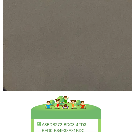
A3EDB272-BDC3-4FD3-
BED0-B84F33A31BDC