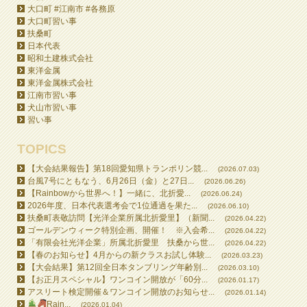
大口町 #江南市 #各務原
大口町習い事
扶桑町
日本代表
昭和土建株式会社
東洋金属
東洋金属株式会社
江南市習い事
犬山市習い事
習い事
TOPICS
【大会結果報告】第18回愛知県トランポリン競...
(2026.07.03)
台風7号にともなう、6月26日（金）と27日...
(2026.06.26)
【Rainbowから世界へ！】一緒に、北折愛...
(2026.06.24)
2026年度、日本代表選考会で1位通過を果た...
(2026.06.10)
扶桑町表敬訪問【光洋企業所属北折愛里】（新聞...
(2026.04.22)
ゴールデンウィーク特別企画、開催！ ※入会希...
(2026.04.22)
「有限会社光洋企業」所属北折愛里 扶桑から世...
(2026.04.22)
【春のお知らせ】4月からの新クラスお試し体験...
(2026.03.23)
【大会結果】第12回全日本タンブリング年齢別...
(2026.03.10)
【お正月スペシャル】ワンコイン開放が「60分...
(2026.01.17)
アスリート検定開催＆ワンコイン開放のお知らせ...
(2026.01.14)
Rain...
(2026.01.04)