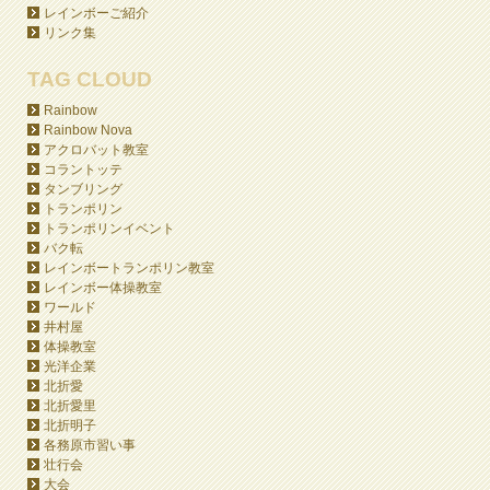
レインボーご紹介
リンク集
TAG CLOUD
Rainbow
Rainbow Nova
アクロバット教室
コラントッテ
タンブリング
トランポリン
トランポリンイベント
バク転
レインボートランポリン教室
レインボー体操教室
ワールド
井村屋
体操教室
光洋企業
北折愛
北折愛里
北折明子
各務原市習い事
壮行会
大会