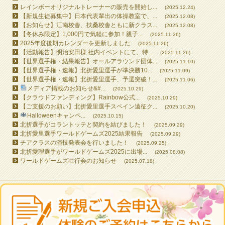
レインボーオリジナルトレーナーの販売を開始し...
(2025.12.24)
【新規生徒募集中】日本代表輩出の体操教室で、...
(2025.12.08)
【お知らせ】江南校舎、扶桑校舎ともに新クラス...
(2025.12.08)
【冬休み限定】1,000円で気軽に参加！親子...
(2025.11.26)
2025年度後期カレンダーを更新しました
(2025.11.26)
【活動報告】明治安田様 社内イベントにて、特...
(2025.11.26)
【世界選手権・結果報告】オールアラウンド団体...
(2025.11.10)
【世界選手権・速報】北折愛里選手が準決勝10...
(2025.11.09)
【世界選手権・速報】北折愛里選手、予選突破！...
(2025.11.06)
メディア掲載のお知らせ&#...
(2025.10.29)
【クラウドファンディング】Rainbow公式...
(2025.10.29)
【ご支援のお願い】北折愛里選手スペイン遠征ク...
(2025.10.20)
Halloweenキャンペ...
(2025.10.15)
北折選手がコラントッテと契約を結びました！
(2025.09.29)
北折愛里選手ワールドゲームズ2025結果報告
(2025.09.29)
チアクラスの演技発表会を行いました！
(2025.09.25)
北折愛理選手がワールドゲームズ2025に出場...
(2025.08.08)
ワールドゲームズ壮行会のお知らせ
(2025.07.18)
All contents © 2026 RAINBOW GYMNASTICS SCHOOL All Rights Reserved.