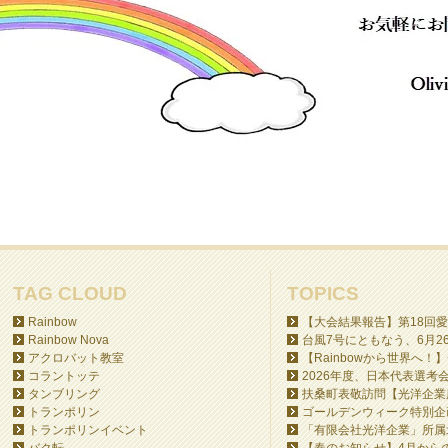
TAG CLOUD
TOPICS
Rainbow
【大会結果報告】第18回愛
Rainbow Nova
台風7号にともなう、6月26日
アクロバット教室
【Rainbowから世界へ！】
コラントッテ
2026年度、日本代表選考会
タンブリング
扶桑町表敬訪問【光洋企業所
トランポリン
ゴールデンウィーク特別企画
トランポリンイベント
「有限会社光洋企業」所属北