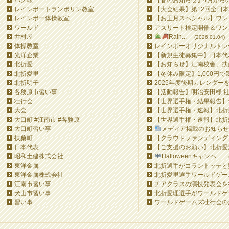
バク転
【春のお知らせ】4月からの
レインボートランポリン教室
【大会結果】第12回全日本
レインボー体操教室
【お正月スペシャル】ワンコ
ワールド
アスリート検定開催＆ワンコ
井村屋
Rain...
(2026.01.04)
体操教室
レインボーオリジナルトレー
光洋企業
【新規生徒募集中】日本代表
北折愛
【お知らせ】江南校舎、扶桑
北折愛里
【冬休み限定】1,000円で
北折明子
2025年度後期カレンダー
各務原市習い事
【活動報告】明治安田様 社
壮行会
【世界選手権・結果報告】オ
大会
【世界選手権・速報】北折愛
大口町 #江南市 #各務原
【世界選手権・速報】北折愛
大口町習い事
メディア掲載のお知らせ&#
扶桑町
【クラウドファンディング】Ra
日本代表
【ご支援のお願い】北折愛里
昭和土建株式会社
Halloweenキャンペ...
東洋金属
北折選手がコラントッテと
東洋金属株式会社
北折愛里選手ワールドゲーム
江南市習い事
チアクラスの演技発表会を
犬山市習い事
北折愛理選手がワールドゲーム
習い事
ワールドゲームズ壮行会の