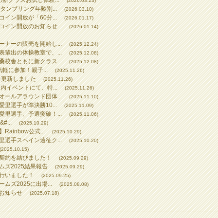
新クラスお試し体験...
(2026.03.23)
タンブリング年齢別...
(2026.03.10)
イン開放が「60分...
(2026.01.17)
イン開放のお知らせ...
(2026.01.14)
ナーの販売を開始し...
(2025.12.24)
輩出の体操教室で、...
(2025.12.08)
校舎ともに新クラス...
(2025.12.08)
気軽に参加！親子...
(2025.11.26)
を更新しました
(2025.11.26)
内イベントにて、特...
(2025.11.26)
ールアラウンド団体...
(2025.11.10)
里選手が準決勝10...
(2025.11.09)
里選手、予選突破！...
(2025.11.06)
...
(2025.10.29)
inbow公式...
(2025.10.29)
選手スペイン遠征ク...
(2025.10.20)
(2025.10.15)
契約を結びました！
(2025.09.29)
ズ2025結果報告
(2025.09.29)
行いました！
(2025.09.25)
ズ2025に出場...
(2025.08.08)
お知らせ
(2025.07.18)