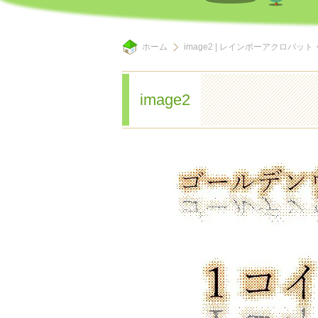
ホーム
image2 | レインボーアクロ
image2