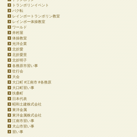
トランポリンイベント
バク転
レインボートランポリン教室
レインボー体操教室
ワールド
井村屋
体操教室
光洋企業
北折愛
北折愛里
北折明子
各務原市習い事
壮行会
大会
大口町 #江南市 #各務原
大口町習い事
扶桑町
日本代表
昭和土建株式会社
東洋金属
東洋金属株式会社
江南市習い事
犬山市習い事
習い事