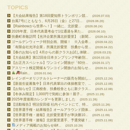
TOPICS
【大会結果報告】第18回愛知県トランポリン競...
(2026.07.03)
台風7号にともなう、6月26日（金）と27日...
(2026.06.26)
【Rainbowから世界へ！】一緒に、北折愛...
(2026.06.24)
2026年度、日本代表選考会で1位通過を果た...
(2026.06.10)
扶桑町表敬訪問【光洋企業所属北折愛里】（新聞...
(2026.04.22)
ゴールデンウィーク特別企画、開催！ ※入会希...
(2026.04.22)
「有限会社光洋企業」所属北折愛里 扶桑から世...
(2026.04.22)
【春のお知らせ】4月からの新クラスお試し体験...
(2026.03.23)
【大会結果】第12回全日本タンブリング年齢別...
(2026.03.10)
【お正月スペシャル】ワンコイン開放が「60分...
(2026.01.17)
アスリート検定開催＆ワンコイン開放のお知らせ...
(2026.01.14)
Rain...
(2026.01.04)
レインボーオリジナルトレーナーの販売を開始し...
(2025.12.24)
【新規生徒募集中】日本代表輩出の体操教室で、...
(2025.12.08)
【お知らせ】江南校舎、扶桑校舎ともに新クラス...
(2025.12.08)
【冬休み限定】1,000円で気軽に参加！親子...
(2025.11.26)
2025年度後期カレンダーを更新しました
(2025.11.26)
【活動報告】明治安田様 社内イベントにて、特...
(2025.11.26)
【世界選手権・結果報告】オールアラウンド団体...
(2025.11.10)
【世界選手権・速報】北折愛里選手が準決勝10...
(2025.11.09)
【世界選手権・速報】北折愛里選手、予選突破！...
(2025.11.06)
メディア掲載のお知らせ&#...
(2025.10.29)