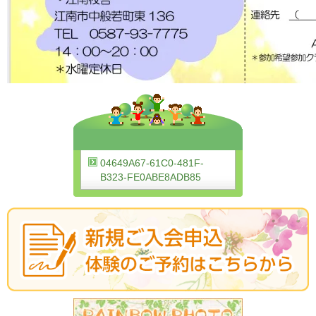
04649A67-61C0-481F-
B323-FE0ABE8ADB85