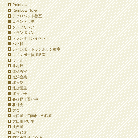
Rainbow
Rainbow Nova
アクロバット教室
コラントッテ
タンブリング
トランポリン
トランポリンイベント
バク転
レインボートランポリン教室
レインボー体操教室
ワールド
井村屋
体操教室
光洋企業
北折愛
北折愛里
北折明子
各務原市習い事
壮行会
大会
大口町 #江南市 #各務原
大口町習い事
扶桑町
日本代表
昭和土建株式会社