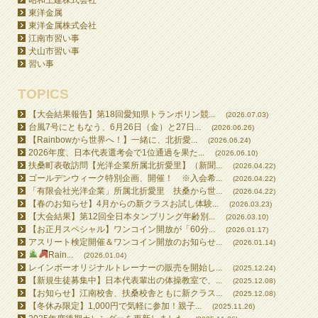
東洋金属
東洋金属株式会社
江南市習い事
犬山市習い事
習い事
TOPICS
【大会結果報告】第18回愛知県トランポリン競...
(2026.07.03)
台風7号にともなう、6月26日（金）と27日...
(2026.06.26)
【Rainbowから世界へ！】一緒に、北折愛...
(2026.06.24)
2026年度、日本代表選考会で1位通過を果た...
(2026.06.10)
扶桑町表敬訪問【光洋企業所属北折愛里】（新聞...
(2026.04.22)
ゴールデンウィーク特別企画、開催！ ※入会希...
(2026.04.22)
「有限会社光洋企業」所属北折愛里 扶桑から世...
(2026.04.22)
【春のお知らせ】4月からの新クラスお試し体験...
(2026.03.23)
【大会結果】第12回全日本タンブリング年齢別...
(2026.03.10)
【お正月スペシャル】ワンコイン開放が「60分...
(2026.01.17)
アスリート検定開催＆ワンコイン開放のお知らせ...
(2026.01.14)
Rain...
(2026.01.04)
レインボーオリジナルトレーナーの販売を開始し...
(2025.12.24)
【新規生徒募集中】日本代表輩出の体操教室で、...
(2025.12.08)
【お知らせ】江南校舎、扶桑校舎ともに新クラス...
(2025.12.08)
【冬休み限定】1,000円で気軽に参加！親子...
(2025.11.26)