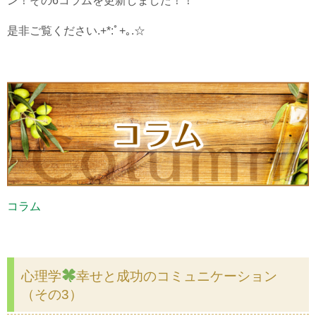
ン！その6コラムを更新しました！！
是非ご覧ください.+*:ﾟ+｡.☆
コラム
心理学
幸せと成功のコミュニケーション
（その3）