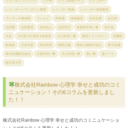
トランポリンイベント
バク転
レイズ体操クラブ
レインボー
レインボートランポリン教室
レインボー体操
レインボー体操教室
ワンタッチ整体院
ワールド
井村屋
体操教室
光洋企業
全日本
北折愛
北折愛里
北折拓人
北折明子
各務原市習い事
壮行会
大会
大口町 #江南市 #各務原
大口町習い事
愛知トランポリン
扶桑町
新体操
日本代表
明治安田
昭和土建
昭和土建株式会社
東洋金属
東洋金属株式会社
江南市習い事
犬山市習い事
習い事
遊ミート
順天堂大学
株式会社Rainbow 心理学 幸せと成功のコミ
ニュケーション！その6コラムを更新しまし
た！！
株式会社Rainbow 心理学 幸せと成功のコミニュケーショ