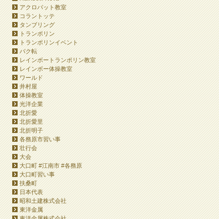
アクロバット教室
コラントッテ
タンブリング
トランポリン
トランポリンイベント
バク転
レインボートランポリン教室
レインボー体操教室
ワールド
井村屋
体操教室
光洋企業
北折愛
北折愛里
北折明子
各務原市習い事
壮行会
大会
大口町 #江南市 #各務原
大口町習い事
扶桑町
日本代表
昭和土建株式会社
東洋金属
東洋金属株式会社