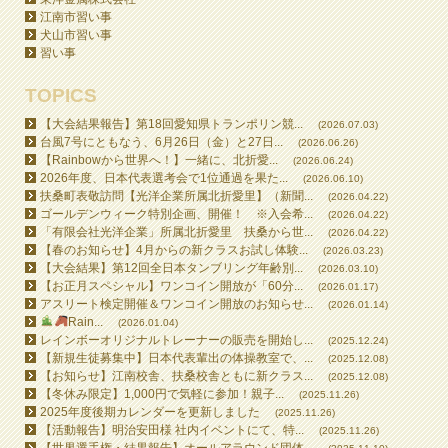
江南市習い事
犬山市習い事
習い事
TOPICS
【大会結果報告】第18回愛知県トランポリン競...
(2026.07.03)
台風7号にともなう、6月26日（金）と27日...
(2026.06.26)
【Rainbowから世界へ！】一緒に、北折愛...
(2026.06.24)
2026年度、日本代表選考会で1位通過を果た...
(2026.06.10)
扶桑町表敬訪問【光洋企業所属北折愛里】（新聞...
(2026.04.22)
ゴールデンウィーク特別企画、開催！ ※入会希...
(2026.04.22)
「有限会社光洋企業」所属北折愛里 扶桑から世...
(2026.04.22)
【春のお知らせ】4月からの新クラスお試し体験...
(2026.03.23)
【大会結果】第12回全日本タンブリング年齢別...
(2026.03.10)
【お正月スペシャル】ワンコイン開放が「60分...
(2026.01.17)
アスリート検定開催＆ワンコイン開放のお知らせ...
(2026.01.14)
Rain...
(2026.01.04)
レインボーオリジナルトレーナーの販売を開始し...
(2025.12.24)
【新規生徒募集中】日本代表輩出の体操教室で、...
(2025.12.08)
【お知らせ】江南校舎、扶桑校舎ともに新クラス...
(2025.12.08)
【冬休み限定】1,000円で気軽に参加！親子...
(2025.11.26)
2025年度後期カレンダーを更新しました
(2025.11.26)
【活動報告】明治安田様 社内イベントにて、特...
(2025.11.26)
【世界選手権・結果報告】オールアラウンド団体...