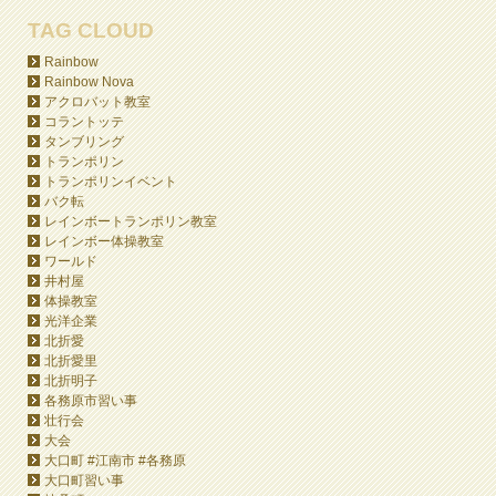
TAG CLOUD
Rainbow
Rainbow Nova
アクロバット教室
コラントッテ
タンブリング
トランポリン
トランポリンイベント
バク転
レインボートランポリン教室
レインボー体操教室
ワールド
井村屋
体操教室
光洋企業
北折愛
北折愛里
北折明子
各務原市習い事
壮行会
大会
大口町 #江南市 #各務原
大口町習い事