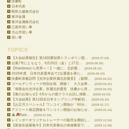
扶桑町
日本代表
昭和土建株式会社
東洋金属
東洋金属株式会社
江南市習い事
犬山市習い事
習い事
TOPICS
【大会結果報告】第18回愛知県トランポリン競...
(2026.07.03)
台風7号にともなう、6月26日（金）と27日...
(2026.06.26)
【Rainbowから世界へ！】一緒に、北折愛...
(2026.06.24)
2026年度、日本代表選考会で1位通過を果た...
(2026.06.10)
扶桑町表敬訪問【光洋企業所属北折愛里】（新聞...
(2026.04.22)
ゴールデンウィーク特別企画、開催！ ※入会希...
(2026.04.22)
「有限会社光洋企業」所属北折愛里 扶桑から世...
(2026.04.22)
【春のお知らせ】4月からの新クラスお試し体験...
(2026.03.23)
【大会結果】第12回全日本タンブリング年齢別...
(2026.03.10)
【お正月スペシャル】ワンコイン開放が「60分...
(2026.01.17)
アスリート検定開催＆ワンコイン開放のお知らせ...
(2026.01.14)
Rain...
(2026.01.04)
レインボーオリジナルトレーナーの販売を開始し...
(2025.12.24)
【新規生徒募集中】日本代表輩出の体操教室で、...
(2025.12.08)