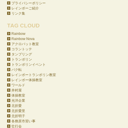
プライバシーポリシー
レインボーご紹介
リンク集
TAG CLOUD
Rainbow
Rainbow Nova
アクロバット教室
コラントッテ
タンブリング
トランポリン
トランポリンイベント
バク転
レインボートランポリン教室
レインボー体操教室
ワールド
井村屋
体操教室
光洋企業
北折愛
北折愛里
北折明子
各務原市習い事
壮行会