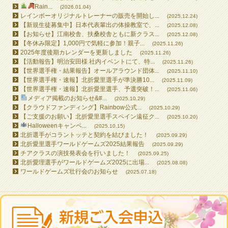
Rain...
(2026.01.04)
レインボーオリジナルトレーナーの販売を開始し...
(2025.12.24)
【新規生徒募集中】日本代表輩出の体操教室で、...
(2025.12.08)
【お知らせ】江南校舎、扶桑校舎ともに新クラス...
(2025.12.08)
【冬休み限定】1,000円で気軽に参加！親子...
(2025.11.26)
2025年度後期カレンダーを更新しました
(2025.11.26)
【活動報告】明治安田様 社内イベントにて、特...
(2025.11.26)
【世界選手権・結果報告】オールアラウンド団体...
(2025.11.10)
【世界選手権・速報】北折愛里選手が準決勝10...
(2025.11.09)
【世界選手権・速報】北折愛里選手、予選突破！...
(2025.11.06)
メディア掲載のお知らせ&#...
(2025.10.29)
【クラウドファンディング】Rainbow公式...
(2025.10.29)
【ご支援のお願い】北折愛里選手スペイン遠征ク...
(2025.10.20)
Halloweenキャンペ...
(2025.10.15)
北折選手がコラントッテと契約を結びました！
(2025.09.29)
北折愛里選手ワールドゲームズ2025結果報告
(2025.09.29)
チアクラスの演技発表会を行いました！
(2025.09.25)
北折愛理選手がワールドゲームズ2025に出場...
(2025.08.08)
ワールドゲームズ壮行会のお知らせ
(2025.07.18)
All contents © 2026 RAINBOW GYMNASTICS SCHOOL All Rights Reserved.