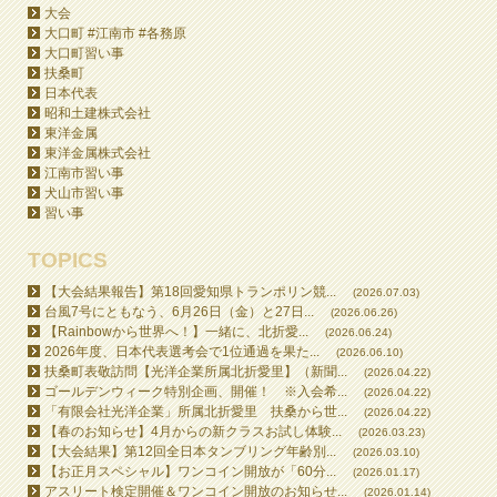
大会
大口町 #江南市 #各務原
大口町習い事
扶桑町
日本代表
昭和土建株式会社
東洋金属
東洋金属株式会社
江南市習い事
犬山市習い事
習い事
TOPICS
【大会結果報告】第18回愛知県トランポリン競...
(2026.07.03)
台風7号にともなう、6月26日（金）と27日...
(2026.06.26)
【Rainbowから世界へ！】一緒に、北折愛...
(2026.06.24)
2026年度、日本代表選考会で1位通過を果た...
(2026.06.10)
扶桑町表敬訪問【光洋企業所属北折愛里】（新聞...
(2026.04.22)
ゴールデンウィーク特別企画、開催！ ※入会希...
(2026.04.22)
「有限会社光洋企業」所属北折愛里 扶桑から世...
(2026.04.22)
【春のお知らせ】4月からの新クラスお試し体験...
(2026.03.23)
【大会結果】第12回全日本タンブリング年齢別...
(2026.03.10)
【お正月スペシャル】ワンコイン開放が「60分...
(2026.01.17)
アスリート検定開催＆ワンコイン開放のお知らせ...
(2026.01.14)