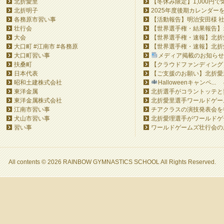
北折愛里
【冬休み限定】1,000円で
北折明子
2025年度後期カレンダー
各務原市習い事
【活動報告】明治安田様 社
壮行会
【世界選手権・結果報告】オ
大会
【世界選手権・速報】北折愛
大口町 #江南市 #各務原
【世界選手権・速報】北折愛
大口町習い事
メディア掲載のお知らせ&#
扶桑町
【クラウドファンディング】Ra
日本代表
【ご支援のお願い】北折愛里
昭和土建株式会社
Halloweenキャンペ...
東洋金属
北折選手がコラントッテと
東洋金属株式会社
北折愛里選手ワールドゲーム
江南市習い事
チアクラスの演技発表会を
犬山市習い事
北折愛理選手がワールドゲーム
習い事
ワールドゲームズ壮行会の
All contents © 2026 RAINBOW GYMNASTICS SCHOOL All Rights Reserved.