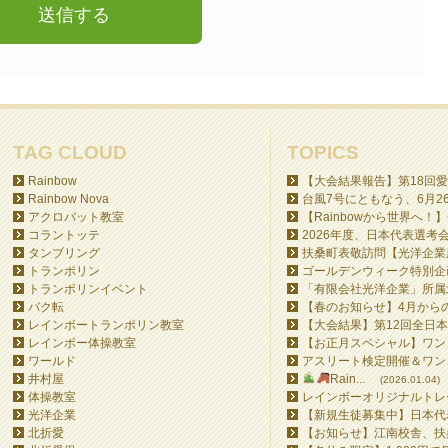
TAG CLOUD
TOPICS
Rainbow
【大会結果報告】第18回愛
Rainbow Nova
台風7号にともなう、6月26日
アクロバット教室
【Rainbowから世界へ！】
コラントッテ
2026年度、日本代表選考会
タンブリング
扶桑町表敬訪問【光洋企業所
トランポリン
ゴールデンウィーク特別企画
トランポリンイベント
「有限会社光洋企業」所属北
バク転
【春のお知らせ】4月からの
レインボートランポリン教室
【大会結果】第12回全日本
レインボー体操教室
【お正月スペシャル】ワンコ
ワールド
アスリート検定開催＆ワンコ
井村屋
Rain...
(2026.01.04)
体操教室
レインボーオリジナルトレー
光洋企業
【新規生徒募集中】日本代表
北折愛
【お知らせ】江南校舎、扶桑