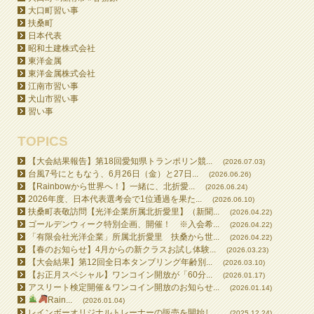
大口町習い事
扶桑町
日本代表
昭和土建株式会社
東洋金属
東洋金属株式会社
江南市習い事
犬山市習い事
習い事
TOPICS
【大会結果報告】第18回愛知県トランポリン競...
(2026.07.03)
台風7号にともなう、6月26日（金）と27日...
(2026.06.26)
【Rainbowから世界へ！】一緒に、北折愛...
(2026.06.24)
2026年度、日本代表選考会で1位通過を果た...
(2026.06.10)
扶桑町表敬訪問【光洋企業所属北折愛里】（新聞...
(2026.04.22)
ゴールデンウィーク特別企画、開催！ ※入会希...
(2026.04.22)
「有限会社光洋企業」所属北折愛里 扶桑から世...
(2026.04.22)
【春のお知らせ】4月からの新クラスお試し体験...
(2026.03.23)
【大会結果】第12回全日本タンブリング年齢別...
(2026.03.10)
【お正月スペシャル】ワンコイン開放が「60分...
(2026.01.17)
アスリート検定開催＆ワンコイン開放のお知らせ...
(2026.01.14)
Rain...
(2026.01.04)
レインボーオリジナルトレーナーの販売を開始し...
(2025.12.24)