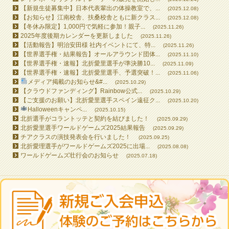
【新規生徒募集中】日本代表輩出の体操教室で、...
(2025.12.08)
【お知らせ】江南校舎、扶桑校舎ともに新クラス...
(2025.12.08)
【冬休み限定】1,000円で気軽に参加！親子...
(2025.11.26)
2025年度後期カレンダーを更新しました
(2025.11.26)
【活動報告】明治安田様 社内イベントにて、特...
(2025.11.26)
【世界選手権・結果報告】オールアラウンド団体...
(2025.11.10)
【世界選手権・速報】北折愛里選手が準決勝10...
(2025.11.09)
【世界選手権・速報】北折愛里選手、予選突破！...
(2025.11.06)
メディア掲載のお知らせ&#...
(2025.10.29)
【クラウドファンディング】Rainbow公式...
(2025.10.29)
【ご支援のお願い】北折愛里選手スペイン遠征ク...
(2025.10.20)
Halloweenキャンペ...
(2025.10.15)
北折選手がコラントッテと契約を結びました！
(2025.09.29)
北折愛里選手ワールドゲームズ2025結果報告
(2025.09.29)
チアクラスの演技発表会を行いました！
(2025.09.25)
北折愛理選手がワールドゲームズ2025に出場...
(2025.08.08)
ワールドゲームズ壮行会のお知らせ
(2025.07.18)
All contents © 2026 RAINBOW GYMNASTICS SCHOOL All Rights Reserved.