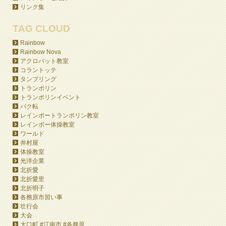
リンク集
TAG CLOUD
Rainbow
Rainbow Nova
アクロバット教室
コラントッテ
タンブリング
トランポリン
トランポリンイベント
バク転
レインボートランポリン教室
レインボー体操教室
ワールド
井村屋
体操教室
光洋企業
北折愛
北折愛里
北折明子
各務原市習い事
壮行会
大会
大口町 #江南市 #各務原