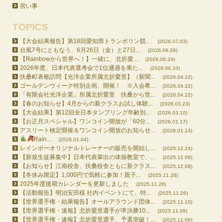
習い事
TOPICS
【大会結果報告】第18回愛知県トランポリン競...
(2026.07.03)
台風7号にともなう、6月26日（金）と27日...
(2026.06.26)
【Rainbowから世界へ！】一緒に、北折愛...
(2026.06.24)
2026年度、日本代表選考会で1位通過を果た...
(2026.06.10)
扶桑町表敬訪問【光洋企業所属北折愛里】（新聞...
(2026.04.22)
ゴールデンウィーク特別企画、開催！ ※入会希...
(2026.04.22)
「有限会社光洋企業」所属北折愛里 扶桑から世...
(2026.04.22)
【春のお知らせ】4月からの新クラスお試し体験...
(2026.03.23)
【大会結果】第12回全日本タンブリング年齢別...
(2026.03.10)
【お正月スペシャル】ワンコイン開放が「60分...
(2026.01.17)
アスリート検定開催＆ワンコイン開放のお知らせ...
(2026.01.14)
Rain...
(2026.01.04)
レインボーオリジナルトレーナーの販売を開始し...
(2025.12.24)
【新規生徒募集中】日本代表輩出の体操教室で、...
(2025.12.08)
【お知らせ】江南校舎、扶桑校舎ともに新クラス...
(2025.12.08)
【冬休み限定】1,000円で気軽に参加！親子...
(2025.11.26)
2025年度後期カレンダーを更新しました
(2025.11.26)
【活動報告】明治安田様 社内イベントにて、特...
(2025.11.26)
【世界選手権・結果報告】オールアラウンド団体...
(2025.11.10)
【世界選手権・速報】北折愛里選手が準決勝10...
(2025.11.09)
【世界選手権・速報】北折愛里選手、予選突破！...
(2025.11.06)