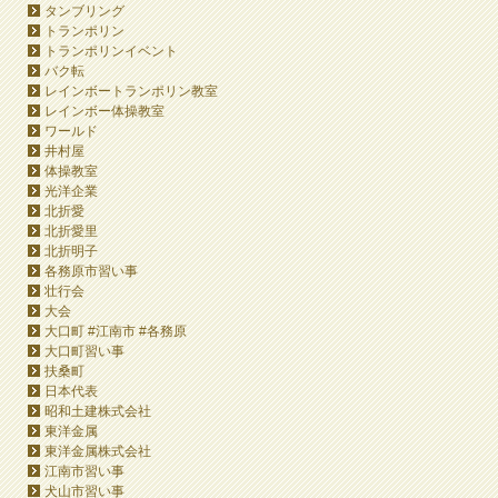
タンブリング
トランポリン
トランポリンイベント
バク転
レインボートランポリン教室
レインボー体操教室
ワールド
井村屋
体操教室
光洋企業
北折愛
北折愛里
北折明子
各務原市習い事
壮行会
大会
大口町 #江南市 #各務原
大口町習い事
扶桑町
日本代表
昭和土建株式会社
東洋金属
東洋金属株式会社
江南市習い事
犬山市習い事