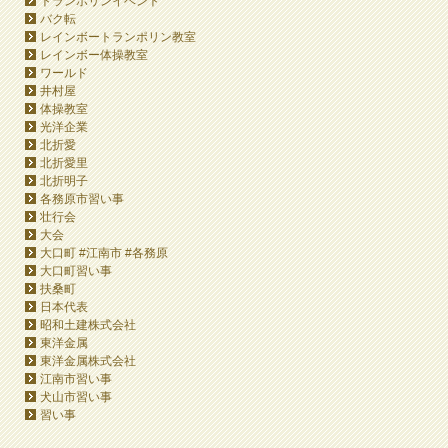
トランポリンイベント
バク転
レインボートランポリン教室
レインボー体操教室
ワールド
井村屋
体操教室
光洋企業
北折愛
北折愛里
北折明子
各務原市習い事
壮行会
大会
大口町 #江南市 #各務原
大口町習い事
扶桑町
日本代表
昭和土建株式会社
東洋金属
東洋金属株式会社
江南市習い事
犬山市習い事
習い事