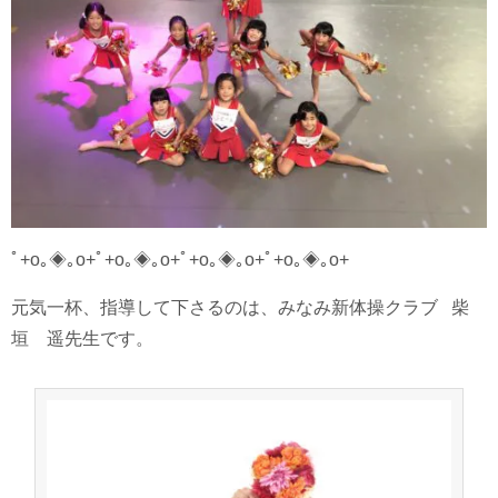
ﾟ+o｡◈｡o+ﾟ+o｡◈｡o+ﾟ+o｡◈｡o+ﾟ+o｡◈｡o+
元気一杯、指導して下さるのは、みなみ新体操クラブ
柴
垣 遥先生です。