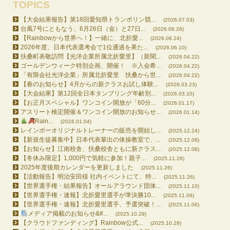
TOPICS
【大会結果報告】第18回愛知県トランポリン競...
(2026.07.03)
台風7号にともなう、6月26日（金）と27日...
(2026.06.26)
【Rainbowから世界へ！】一緒に、北折愛...
(2026.06.24)
2026年度、日本代表選考会で1位通過を果た...
(2026.06.10)
扶桑町表敬訪問【光洋企業所属北折愛里】（新聞...
(2026.04.22)
ゴールデンウィーク特別企画、開催！ ※入会希...
(2026.04.22)
「有限会社光洋企業」所属北折愛里 扶桑から世...
(2026.04.22)
【春のお知らせ】4月からの新クラスお試し体験...
(2026.03.23)
【大会結果】第12回全日本タンブリング年齢別...
(2026.03.10)
【お正月スペシャル】ワンコイン開放が「60分...
(2026.01.17)
アスリート検定開催＆ワンコイン開放のお知らせ...
(2026.01.14)
Rain...
(2026.01.04)
レインボーオリジナルトレーナーの販売を開始し...
(2025.12.24)
【新規生徒募集中】日本代表輩出の体操教室で、...
(2025.12.08)
【お知らせ】江南校舎、扶桑校舎ともに新クラス...
(2025.12.08)
【冬休み限定】1,000円で気軽に参加！親子...
(2025.11.26)
2025年度後期カレンダーを更新しました
(2025.11.26)
【活動報告】明治安田様 社内イベントにて、特...
(2025.11.26)
【世界選手権・結果報告】オールアラウンド団体...
(2025.11.10)
【世界選手権・速報】北折愛里選手が準決勝10...
(2025.11.09)
【世界選手権・速報】北折愛里選手、予選突破！...
(2025.11.06)
メディア掲載のお知らせ&#...
(2025.10.29)
【クラウドファンディング】Rainbow公式...
(2025.10.29)