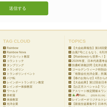
TAG CLOUD
TOPICS
Rainbow
【大会結果報告】第18回愛
Rainbow Nova
台風7号にともなう、6月26日
アクロバット教室
【Rainbowから世界へ！】
コラントッテ
2026年度、日本代表選考会
タンブリング
扶桑町表敬訪問【光洋企業所
トランポリン
ゴールデンウィーク特別企画
トランポリンイベント
「有限会社光洋企業」所属北
バク転
【春のお知らせ】4月からの
レインボートランポリン教室
【大会結果】第12回全日本
レインボー体操教室
【お正月スペシャル】ワンコ
ワールド
アスリート検定開催＆ワンコ
井村屋
Rain...
(2026.01.04)
体操教室
レインボーオリジナルトレー
光洋企業
【新規生徒募集中】日本代表