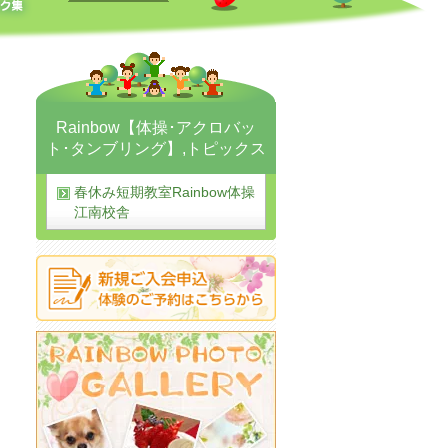
Rainbow【体操･アクロバッ
ト･タンブリング】
,
トピックス
春休み短期教室Rainbow体操
江南校舎