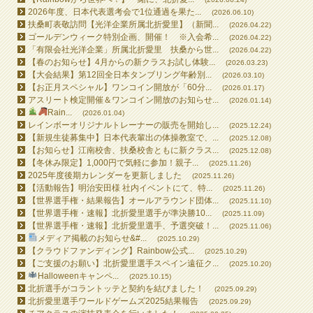
2026年度、日本代表選考会で1位通過を果た...
(2026.06.10)
扶桑町表敬訪問【光洋企業所属北折愛里】（新聞...
(2026.04.22)
ゴールデンウィーク特別企画、開催！ ※入会希...
(2026.04.22)
「有限会社光洋企業」所属北折愛里 扶桑から世...
(2026.04.22)
【春のお知らせ】4月からの新クラスお試し体験...
(2026.03.23)
【大会結果】第12回全日本タンブリング年齢別...
(2026.03.10)
【お正月スペシャル】ワンコイン開放が「60分...
(2026.01.17)
アスリート検定開催＆ワンコイン開放のお知らせ...
(2026.01.14)
Rain...
(2026.01.04)
レインボーオリジナルトレーナーの販売を開始し...
(2025.12.24)
【新規生徒募集中】日本代表輩出の体操教室で、...
(2025.12.08)
【お知らせ】江南校舎、扶桑校舎ともに新クラス...
(2025.12.08)
【冬休み限定】1,000円で気軽に参加！親子...
(2025.11.26)
2025年度後期カレンダーを更新しました
(2025.11.26)
【活動報告】明治安田様 社内イベントにて、特...
(2025.11.26)
【世界選手権・結果報告】オールアラウンド団体...
(2025.11.10)
【世界選手権・速報】北折愛里選手が準決勝10...
(2025.11.09)
【世界選手権・速報】北折愛里選手、予選突破！...
(2025.11.06)
メディア掲載のお知らせ&#...
(2025.10.29)
【クラウドファンディング】Rainbow公式...
(2025.10.29)
【ご支援のお願い】北折愛里選手スペイン遠征ク...
(2025.10.20)
Halloweenキャンペ...
(2025.10.15)
北折選手がコラントッテと契約を結びました！
(2025.09.29)
北折愛里選手ワールドゲームズ2025結果報告
(2025.09.29)