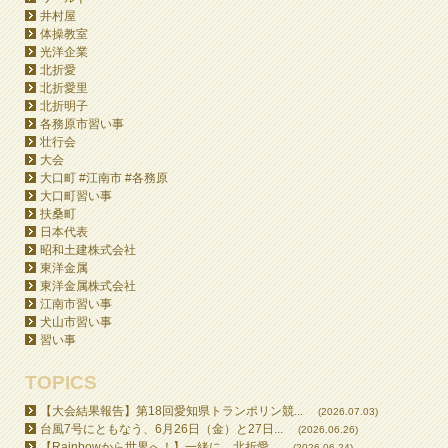
井村屋
体操教室
光洋企業
北折愛
北折愛里
北折明子
各務原市習い事
壮行会
大会
大口町 #江南市 #各務原
大口町習い事
扶桑町
日本代表
昭和土建株式会社
東洋金属
東洋金属株式会社
江南市習い事
犬山市習い事
習い事
TOPICS
【大会結果報告】第18回愛知県トランポリン競...
(2026.07.03)
台風7号にともなう、6月26日（金）と27日...
(2026.06.26)
【Rainbowから世界へ！】一緒に、北折愛...
(2026.06.24)