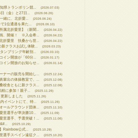
知県トランポリン競...
(2026.07.03)
（金）と27日...
(2026.06.26)
一緒に、北折愛...
(2026.06.24)
で1位通過を果た...
(2026.06.10)
属北折愛里】（新聞...
(2026.04.22)
、開催！ ※入会希...
(2026.04.22)
折愛里 扶桑から世...
(2026.04.22)
新クラスお試し体験...
(2026.03.23)
タンブリング年齢別...
(2026.03.10)
イン開放が「60分...
(2026.01.17)
イン開放のお知らせ...
(2026.01.14)
ナーの販売を開始し...
(2025.12.24)
輩出の体操教室で、...
(2025.12.08)
校舎ともに新クラス...
(2025.12.08)
気軽に参加！親子...
(2025.11.26)
を更新しました
(2025.11.26)
内イベントにて、特...
(2025.11.26)
ールアラウンド団体...
(2025.11.10)
里選手が準決勝10...
(2025.11.09)
里選手、予選突破！...
(2025.11.06)
...
(2025.10.29)
inbow公式...
(2025.10.29)
選手スペイン遠征ク...
(2025.10.20)