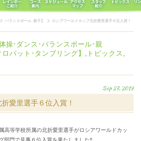
ダンス･バランスボール･親子】
ロシアワールドカップ北折愛里選手６位入賞！
･新体操･ダンス･バランスボール･親
･アクロバット･タンブリング】
,
トピックス
,
Sep 27, 2019
北折愛里選手６位入賞！
大学付属高等学校所属の北折愛里選手がロシアワールドカッ
グ部門で見事６位入賞を果たしました‼︎