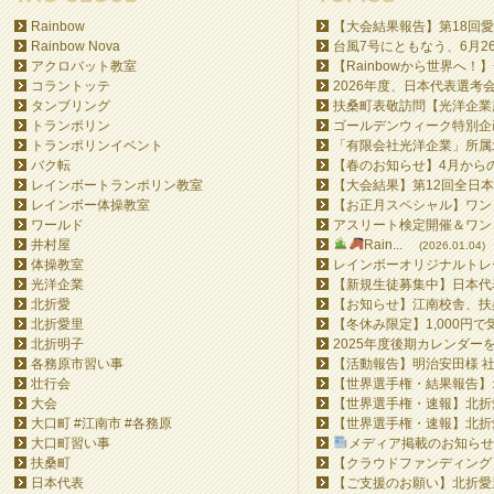
Rainbow
【大会結果報告】第18回愛
Rainbow Nova
台風7号にともなう、6月26日
アクロバット教室
【Rainbowから世界へ！】
コラントッテ
2026年度、日本代表選考会
タンブリング
扶桑町表敬訪問【光洋企業所
トランポリン
ゴールデンウィーク特別企画
トランポリンイベント
「有限会社光洋企業」所属北
バク転
【春のお知らせ】4月からの
レインボートランポリン教室
【大会結果】第12回全日本
レインボー体操教室
【お正月スペシャル】ワンコ
ワールド
アスリート検定開催＆ワンコ
井村屋
Rain...
(2026.01.04)
体操教室
レインボーオリジナルトレー
光洋企業
【新規生徒募集中】日本代表
北折愛
【お知らせ】江南校舎、扶桑
北折愛里
【冬休み限定】1,000円で
北折明子
2025年度後期カレンダー
各務原市習い事
【活動報告】明治安田様 社
壮行会
【世界選手権・結果報告】オ
大会
【世界選手権・速報】北折愛
大口町 #江南市 #各務原
【世界選手権・速報】北折愛
大口町習い事
メディア掲載のお知らせ&#
扶桑町
【クラウドファンディング】Ra
日本代表
【ご支援のお願い】北折愛里