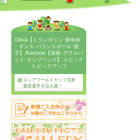
Olivia【トランポリン･新体操･
ダンス･バランスボール･親
子】
,
Rainbow【体操･アクロバ
ット･タンブリング】
,
トピック
ス
,
ピックアップ
ロシアワールドカップ北折
愛里選手６位入賞！