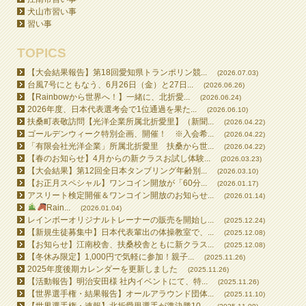
犬山市習い事
習い事
TOPICS
【大会結果報告】第18回愛知県トランポリン競...
(2026.07.03)
台風7号にともなう、6月26日（金）と27日...
(2026.06.26)
【Rainbowから世界へ！】一緒に、北折愛...
(2026.06.24)
2026年度、日本代表選考会で1位通過を果た...
(2026.06.10)
扶桑町表敬訪問【光洋企業所属北折愛里】（新聞...
(2026.04.22)
ゴールデンウィーク特別企画、開催！ ※入会希...
(2026.04.22)
「有限会社光洋企業」所属北折愛里 扶桑から世...
(2026.04.22)
【春のお知らせ】4月からの新クラスお試し体験...
(2026.03.23)
【大会結果】第12回全日本タンブリング年齢別...
(2026.03.10)
【お正月スペシャル】ワンコイン開放が「60分...
(2026.01.17)
アスリート検定開催＆ワンコイン開放のお知らせ...
(2026.01.14)
Rain...
(2026.01.04)
レインボーオリジナルトレーナーの販売を開始し...
(2025.12.24)
【新規生徒募集中】日本代表輩出の体操教室で、...
(2025.12.08)
【お知らせ】江南校舎、扶桑校舎ともに新クラス...
(2025.12.08)
【冬休み限定】1,000円で気軽に参加！親子...
(2025.11.26)
2025年度後期カレンダーを更新しました
(2025.11.26)
【活動報告】明治安田様 社内イベントにて、特...
(2025.11.26)
【世界選手権・結果報告】オールアラウンド団体...
(2025.11.10)