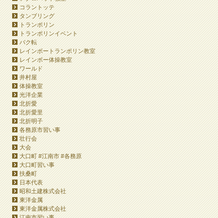
コラントッテ
タンブリング
トランポリン
トランポリンイベント
バク転
レインボートランポリン教室
レインボー体操教室
ワールド
井村屋
体操教室
光洋企業
北折愛
北折愛里
北折明子
各務原市習い事
壮行会
大会
大口町 #江南市 #各務原
大口町習い事
扶桑町
日本代表
昭和土建株式会社
東洋金属
東洋金属株式会社
江南市習い事