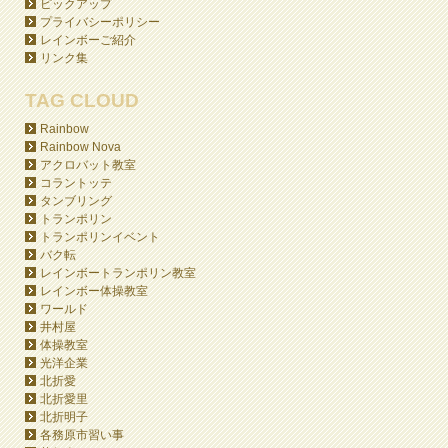
ピックアップ
プライバシーポリシー
レインボーご紹介
リンク集
TAG CLOUD
Rainbow
Rainbow Nova
アクロバット教室
コラントッテ
タンブリング
トランポリン
トランポリンイベント
バク転
レインボートランポリン教室
レインボー体操教室
ワールド
井村屋
体操教室
光洋企業
北折愛
北折愛里
北折明子
各務原市習い事