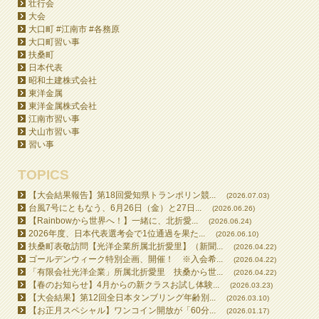
壮行会
大会
大口町 #江南市 #各務原
大口町習い事
扶桑町
日本代表
昭和土建株式会社
東洋金属
東洋金属株式会社
江南市習い事
犬山市習い事
習い事
TOPICS
【大会結果報告】第18回愛知県トランポリン競...
(2026.07.03)
台風7号にともなう、6月26日（金）と27日...
(2026.06.26)
【Rainbowから世界へ！】一緒に、北折愛...
(2026.06.24)
2026年度、日本代表選考会で1位通過を果た...
(2026.06.10)
扶桑町表敬訪問【光洋企業所属北折愛里】（新聞...
(2026.04.22)
ゴールデンウィーク特別企画、開催！ ※入会希...
(2026.04.22)
「有限会社光洋企業」所属北折愛里 扶桑から世...
(2026.04.22)
【春のお知らせ】4月からの新クラスお試し体験...
(2026.03.23)
【大会結果】第12回全日本タンブリング年齢別...
(2026.03.10)
【お正月スペシャル】ワンコイン開放が「60分...
(2026.01.17)