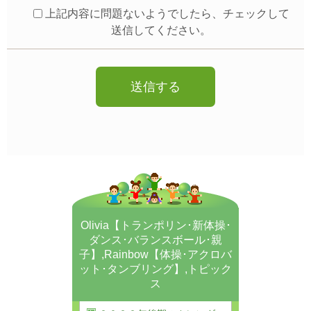
上記内容に問題ないようでしたら、チェックして
送信してください。
Olivia【トランポリン･新体操･
ダンス･バランスボール･親
子】
,
Rainbow【体操･アクロバ
ット･タンブリング】
,
トピック
ス