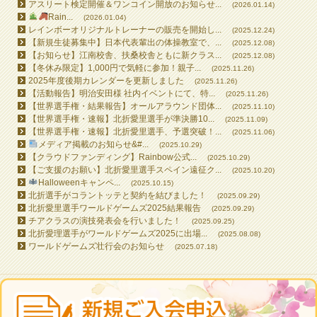
アスリート検定開催＆ワンコイン開放のお知らせ...
(2026.01.14)
Rain...
(2026.01.04)
レインボーオリジナルトレーナーの販売を開始し...
(2025.12.24)
【新規生徒募集中】日本代表輩出の体操教室で、...
(2025.12.08)
【お知らせ】江南校舎、扶桑校舎ともに新クラス...
(2025.12.08)
【冬休み限定】1,000円で気軽に参加！親子...
(2025.11.26)
2025年度後期カレンダーを更新しました
(2025.11.26)
【活動報告】明治安田様 社内イベントにて、特...
(2025.11.26)
【世界選手権・結果報告】オールアラウンド団体...
(2025.11.10)
【世界選手権・速報】北折愛里選手が準決勝10...
(2025.11.09)
【世界選手権・速報】北折愛里選手、予選突破！...
(2025.11.06)
メディア掲載のお知らせ&#...
(2025.10.29)
【クラウドファンディング】Rainbow公式...
(2025.10.29)
【ご支援のお願い】北折愛里選手スペイン遠征ク...
(2025.10.20)
Halloweenキャンペ...
(2025.10.15)
北折選手がコラントッテと契約を結びました！
(2025.09.29)
北折愛里選手ワールドゲームズ2025結果報告
(2025.09.29)
チアクラスの演技発表会を行いました！
(2025.09.25)
北折愛理選手がワールドゲームズ2025に出場...
(2025.08.08)
ワールドゲームズ壮行会のお知らせ
(2025.07.18)
All contents © 2026 RAINBOW GYMNASTICS SCHOOL All Rights Reserved.