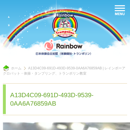
ホーム
A13D4C09-691D-493D-9539-0AA6A76859AB | レインボーア
クロバット・体操・タンブリング、トランポリン教室
A13D4C09-691D-493D-9539-
0AA6A76859AB