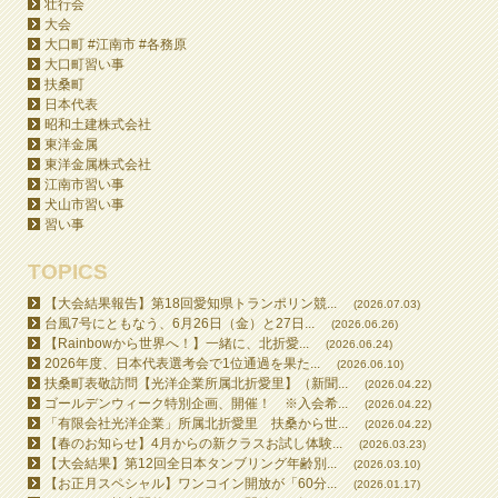
壮行会
大会
大口町 #江南市 #各務原
大口町習い事
扶桑町
日本代表
昭和土建株式会社
東洋金属
東洋金属株式会社
江南市習い事
犬山市習い事
習い事
TOPICS
【大会結果報告】第18回愛知県トランポリン競...
(2026.07.03)
台風7号にともなう、6月26日（金）と27日...
(2026.06.26)
【Rainbowから世界へ！】一緒に、北折愛...
(2026.06.24)
2026年度、日本代表選考会で1位通過を果た...
(2026.06.10)
扶桑町表敬訪問【光洋企業所属北折愛里】（新聞...
(2026.04.22)
ゴールデンウィーク特別企画、開催！ ※入会希...
(2026.04.22)
「有限会社光洋企業」所属北折愛里 扶桑から世...
(2026.04.22)
【春のお知らせ】4月からの新クラスお試し体験...
(2026.03.23)
【大会結果】第12回全日本タンブリング年齢別...
(2026.03.10)
【お正月スペシャル】ワンコイン開放が「60分...
(2026.01.17)