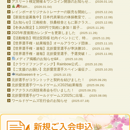
アスリート検定開催＆ワンコイン開放のお知らせ...
(2026.01.14)
Rain...
(2026.01.04)
レインボーオリジナルトレーナーの販売を開始し...
(2025.12.24)
【新規生徒募集中】日本代表輩出の体操教室で、...
(2025.12.08)
【お知らせ】江南校舎、扶桑校舎ともに新クラス...
(2025.12.08)
【冬休み限定】1,000円で気軽に参加！親子...
(2025.11.26)
2025年度後期カレンダーを更新しました
(2025.11.26)
【活動報告】明治安田様 社内イベントにて、特...
(2025.11.26)
【世界選手権・結果報告】オールアラウンド団体...
(2025.11.10)
【世界選手権・速報】北折愛里選手が準決勝10...
(2025.11.09)
【世界選手権・速報】北折愛里選手、予選突破！...
(2025.11.06)
メディア掲載のお知らせ&#...
(2025.10.29)
【クラウドファンディング】Rainbow公式...
(2025.10.29)
【ご支援のお願い】北折愛里選手スペイン遠征ク...
(2025.10.20)
Halloweenキャンペ...
(2025.10.15)
北折選手がコラントッテと契約を結びました！
(2025.09.29)
北折愛里選手ワールドゲームズ2025結果報告
(2025.09.29)
チアクラスの演技発表会を行いました！
(2025.09.25)
北折愛理選手がワールドゲームズ2025に出場...
(2025.08.08)
ワールドゲームズ壮行会のお知らせ
(2025.07.18)
All contents © 2026 RAINBOW GYMNASTICS SCHOOL All Rights Reserved.