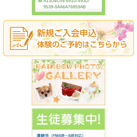
A13D4C09-691D-493D-
9539-0AA6A76859AB