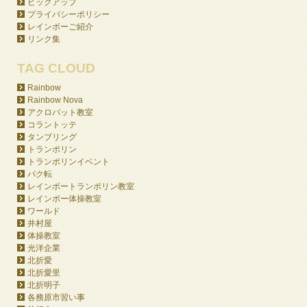
ピックアップ
プライバシーポリシー
レインボーご紹介
リンク集
TAG CLOUD
Rainbow
Rainbow Nova
アクロバット教室
コラントッテ
タンブリング
トランポリン
トランポリンイベント
バク転
レインボートランポリン教室
レインボー体操教室
ワールド
井村屋
体操教室
光洋企業
北折愛
北折愛里
北折明子
各務原市習い事