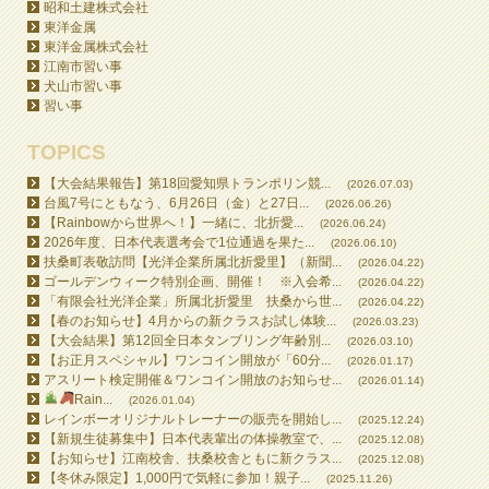
昭和土建株式会社
東洋金属
東洋金属株式会社
江南市習い事
犬山市習い事
習い事
TOPICS
【大会結果報告】第18回愛知県トランポリン競...
(2026.07.03)
台風7号にともなう、6月26日（金）と27日...
(2026.06.26)
【Rainbowから世界へ！】一緒に、北折愛...
(2026.06.24)
2026年度、日本代表選考会で1位通過を果た...
(2026.06.10)
扶桑町表敬訪問【光洋企業所属北折愛里】（新聞...
(2026.04.22)
ゴールデンウィーク特別企画、開催！ ※入会希...
(2026.04.22)
「有限会社光洋企業」所属北折愛里 扶桑から世...
(2026.04.22)
【春のお知らせ】4月からの新クラスお試し体験...
(2026.03.23)
【大会結果】第12回全日本タンブリング年齢別...
(2026.03.10)
【お正月スペシャル】ワンコイン開放が「60分...
(2026.01.17)
アスリート検定開催＆ワンコイン開放のお知らせ...
(2026.01.14)
Rain...
(2026.01.04)
レインボーオリジナルトレーナーの販売を開始し...
(2025.12.24)
【新規生徒募集中】日本代表輩出の体操教室で、...
(2025.12.08)
【お知らせ】江南校舎、扶桑校舎ともに新クラス...
(2025.12.08)
【冬休み限定】1,000円で気軽に参加！親子...
(2025.11.26)