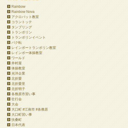
Rainbow
Rainbow Nova
アクロバット教室
コラントッテ
タンブリング
トランポリン
トランポリンイベント
バク転
レインボートランポリン教室
レインボー体操教室
ワールド
井村屋
体操教室
光洋企業
北折愛
北折愛里
北折明子
各務原市習い事
壮行会
大会
大口町 #江南市 #各務原
大口町習い事
扶桑町
日本代表